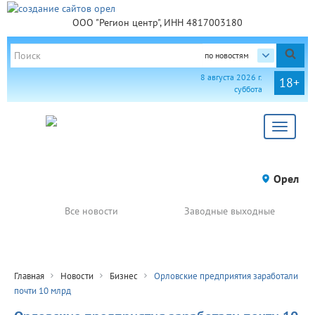
ООО "Регион центр", ИНН 4817003180
по новостям
8 августа 2026 г.
18+
суббота
Toggle
navigat
Орел
Все новости
Заводные выходные
Главная
Новости
Бизнес
Орловские предприятия заработали
почти 10 млрд