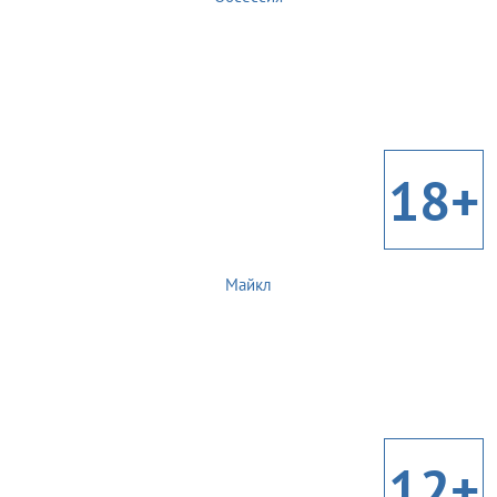
18+
Майкл
12+