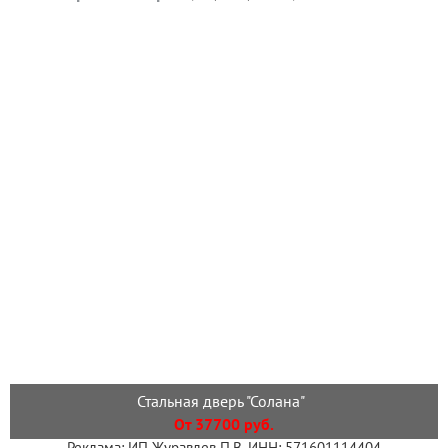
Стальная дверь "Солана"
От 37700 руб.
Реклама: ИП Журавлев П.В. ИНН: 571601114404