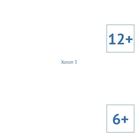
12+
Холоп 3
6+