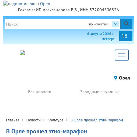
Реклама: ИП Александрова Е.В., ИНН 572004506826
по новостям
6 августа 2026 г.
18+
четверг
Toggle
navigat
Орел
Все новости
Заводные выходные
Главная
Новости
Культура
В Орле прошел этно-марафон
В Орле прошел этно-марафон