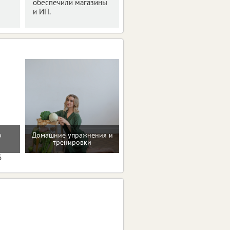
обеспечили магазины
и ИП.
о
Домашние упражнения и
Проверенные пп-рецепты
тренировки
6