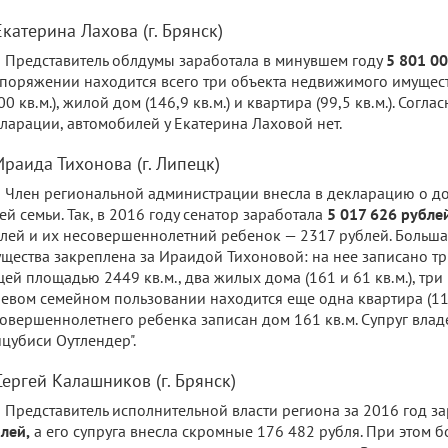
Екатерина Лахова (г. Брянск)
Представитель облдумы заработала в минувшем году
5 801 0
поряжении находится всего три объекта недвижимого имущест
00 кв.м.), жилой дом (146,9 кв.м.) и квартира (99,5 кв.м.). Согл
ларации, автомобилей у Екатерина Лаховой нет.
Ираида Тихонова (г. Липецк)
Член региональной администрации внесла в декларацию о д
ей семьи. Так, в 2016 году сенатор заработала
5 017 626 рубле
лей и их несовершеннолетний ребенок — 2317 рублей. Больша
щества закреплена за Ираидой Тихоновой: на нее записано тр
ей площадью 2449 кв.м., два жилых дома (161 и 61 кв.м.), три
евом семейном пользовании находится еще одна квартира (117 
овершеннолетнего ребенка записан дом 161 кв.м. Супруг вла
цубиси Оутлендер".
Сергей Калашников (г. Брянск)
Представитель исполнительной власти региона за 2016 год з
лей,
а его супруга внесла скромные 176 482 рубля. При этом б