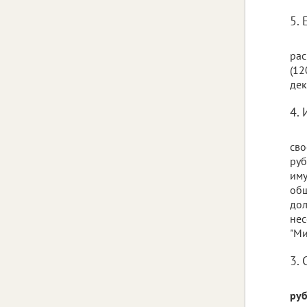
5. 
рас
(12
дек
4. 
сво
руб
иму
общ
дол
нес
"Ми
3. 
руб