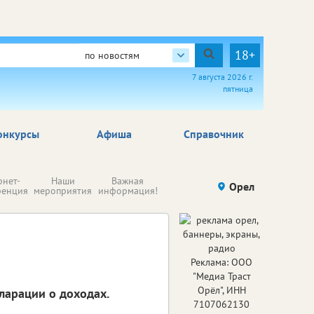
18+
по новостям
7 августа 2026 г.
пятница
онкурсы
Афиша
Справочник
Н
рнет-
Наши
Важная
Происшествия
Орел
Здоровье
комп
ренция
мероприятия
информация!
п
ре
Реклама: ООО
"Медиа Траст
Орёл", ИНН
ларации о доходах.
7107062130