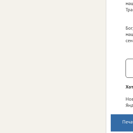
маш
Тра
Бог
маш
сен
Хот
Нов
Янд
Печа