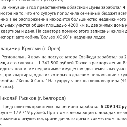
За минувший год представитель областной Думы заработал
4 
мотря на то, что его супруга пополнила семейный бюджет всег
нно в ее распоряжении находится большинство недвижимого 
ельных участка общей площадью 4200 км.в., два жилых дома (60
 квартиры и дача. На сенатора помимо этого записаны жилой д
нспорт: автомобиль "Вольво ХС 60" и надувная лодка.
Владимир Круглый (г. Орел)
Региональный врач на посту сенатора СовФеда заработал за 
ля,
а его супруга — 1 242 500 рублей. Также в распоряжении 
одится почти все недвижимое имущество: два земельных уча
м., три квартиры, одна из которых в долевом пользовании с суп
омобиль "Хендай Санта". На супругу записана лишь квартира (44
 кв.м.).
Николай Рыжков (г. Белгород)
Представитель правительства региона заработал
5 209 142 р
руга — 179 719 рублей. При этом в декларации о доходах не з
вижимого имущества, кроме дачного дома в совместном поль
м.