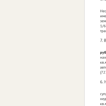
Нес
име
зем
1/6
тра
7. 
руб
нах
кв.
авт
(727
6. 
суп
нед
кв.