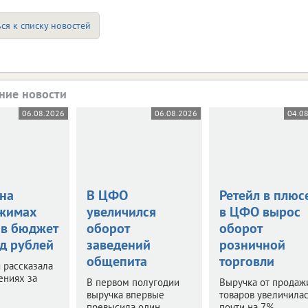
ся к списку новостей
ние новости
06.08.2026
06.08.2026
04.0
 на
В ЦФО
Ретейл в плюс
жимах
увеличился
в ЦФО вырос
 в бюджет
оборот
оборот
рд рублей
заведений
розничной
общепита
торговли
 рассказала
ениях за
В первом полугодии
Выручка от продаж
выручка впервые
товаров увеличилас
превысила один
почти на 7%.