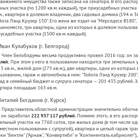
вижимого имущества также записана на сенатора. В его распо
ных участка (по 1200 кв.м. каждый), три приусадебных участ
м., квартира в долевом владении, два садовых домика (194 и 36
йота Лэнд Крузер 150". Его жена же ездит на "Мерседесе В180"
иноместо, три квартиры, одна из которых в долевом пользова
усадебных участка (1500 кв.м. каждый).
Иван Кулабухов (г. Белгород)
Член Белоблдумы весьма продуктивно провел 2016 год: он з
лей.
При этом у него в пользовании находится три земельных
3 кв.м., жилой дом (275 кв.м.), две квартиры, одна из которых
ьзовании, гараж и автомобиль в нем: "Тойота Лэнд Крузер 200"
ад в семейный бюджет и супруга сенатора — 201 435 рублей. З
ртира площадью 163 кв.м.
Виталий Богданов (г. Курск)
Представитель областной администрации значительно обогнал
 он заработал
222 937 117 рублей.
Помимо этого, в его распо
ельный участок на 7760 соток, три жилых дома (в том числе од
местном пользовании с супругой), квартира и целый гараж тра
ки "Бентли" ("Арнаж", "Конвертибл" и "Континенталь кабриолет"