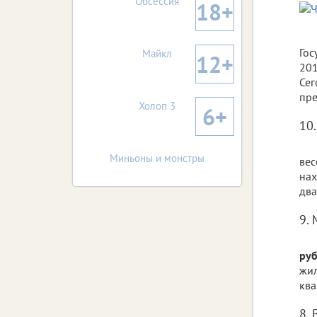
Обсессия
18+
Гос
Майкл
12+
201
Сег
пре
Холоп 3
6+
10.
Миньоны и монстры
вес
нах
два
9.
руб
жил
ква
8. 