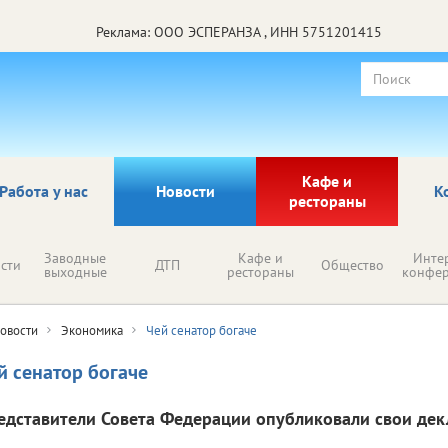
Реклама: ООО ЭСПЕРАНЗА , ИНН 5751201415
Кафе и
Работа у нас
Новости
К
рестораны
Заводные
Кафе и
Инте
сти
ДТП
Общество
выходные
рестораны
конфе
овости
Экономика
Чей сенатор богаче
й сенатор богаче
едставители Совета Федерации опубликовали свои дек