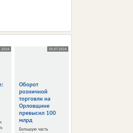
8.2026
30.07.2026
28.07.2026
е:
Оборот
На Орловщине
розничной
налогов стали
торговли на
собирать больше
Орловщине
Платежи выросли на 3
превысил 100
млрд рублей.
млрд
и
ь
Большую часть