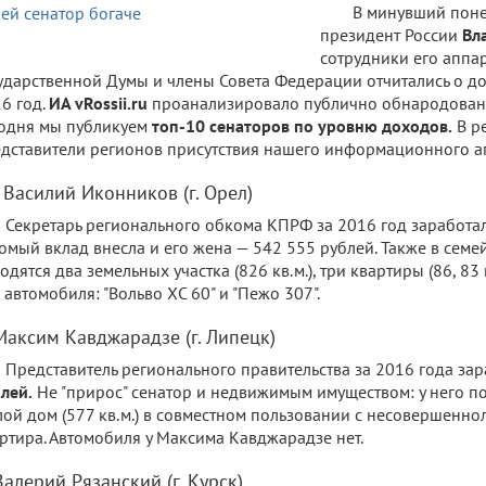
В минувший пон
президент России
Вл
сотрудники его аппар
ударственной Думы и члены Совета Федерации отчитались о до
6 год.
ИА vRossii.ru
проанализировало публично обнародован
одня мы публикуем
топ-10 сенаторов по уровню доходов.
В р
дставители регионов присутствия нашего информационного аг
 Василий Иконников (г. Орел)
Секретарь регионального обкома КПРФ за 2016 год заработа
омый вклад внесла и его жена — 542 555 рублей. Также в се
одятся два земельных участка (826 кв.м.), три квартиры (86, 83 и
 автомобиля: "Вольво ХС 60" и "Пежо 307".
 Максим Кавджарадзе (г. Липецк)
Представитель регионального правительства за 2016 года за
лей.
Не "прирос" сенатор и недвижимым имуществом: у него п
ой дом (577 кв.м.) в совместном пользовании с несовершенн
ртира. Автомобиля у Максима Кавджарадзе нет.
Валерий Рязанский (г. Курск)