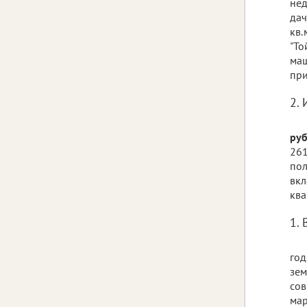
нед
дач
кв.
"То
маш
при
2. 
руб
261
пол
вкл
ква
1. 
год
зем
сов
мар