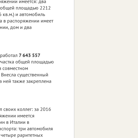
ряжении имеется: два
ка общей площадью 2212
 кв.м.) и автомобиль
, а в распоряжении имеет
нии, дом и два
аработал
7 643 557
 участка общей площадью
 в совместном
. Внесла существенный
а ней также закреплена
 своих коллег: за 2016
ряжении имеется
ин в Италии в
нспорта: три автомобиля
), четыре раритетных