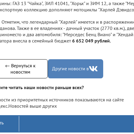
ины: ГАЗ 13 "Чайка", ЗИЛ 41041, "Хорьх" и ЗИМ 12, а также "Ме
нспортную коллекцию дополняют мотоциклы "Харлей Дэвидсон
Отметим, что легендарный "Харлей" имеется и в распоряжении
данова. Также в ее владениях - дачный участок (2770 кв.м.), дв
иноместо и два автомобиля: "Мерседес Бенц Виано" и "Хендай 
атора внесла в семейный бюджет
6 652 049 рублей.
← Вернуться к
Другие новости в
новостям
ите читать наши новости раньше всех?
ости из приоритетных источников показываются на сайте
екс.Новостей выше других
ть