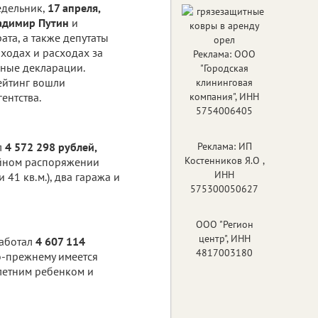
едельник,
17 апреля,
адимир Путин
и
ата, а также депутаты
ходах и расходах за
Реклама: ООО
ные декларации.
"Городская
ейтинг вошли
клининговая
ентства.
компания", ИНН
5754006405
л
4 572 298 рублей,
Реклама: ИП
Костенников Я.О ,
мейном распоряжении
ИНН
 41 кв.м.), два гаража и
575300050627
ООО "Регион
центр", ИНН
работал
4 607 114
4817003180
о-прежнему имеется
олетним ребенком и