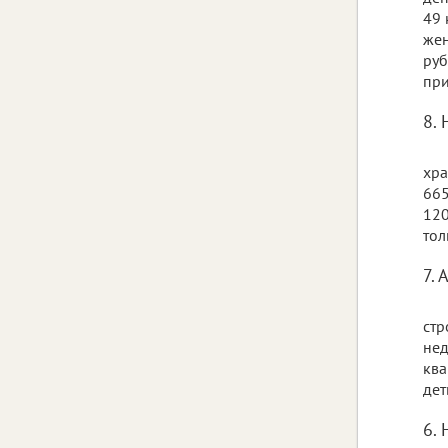
49 
жен
руб
при
8.
хра
665
120
тол
7.
стр
нед
ква
дет
6.