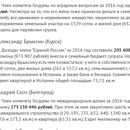
Член комитета Госдумы по аграрным вопросам за 2016 год з
лей.
Несмотря на то, что его жена тоже принесла деньги в се
лей), все движимое и недвижимое имущество закреплено за деп
поряжении земельный участок на 1529 соток и жилой дом (432,2
цепа для перевозки грузов.
 Александр Брыксин (Курск)
Доходы члена "Единой России" за 2016 год составили
205 608
лиона (973 907 рублей) внесла в семейный бюджет супруга. Н
ксандру Брыксину есть чем похвастаться: у него в собственнос
0 соток, два жилых дома (262 и 557,2 кв.м.), семь машиномест,
евом пользовании в Испании, а также баня и беседка. Совместн
деет квартирой в Испании общей площадью 75,72 кв.м.
 Андрей Скоч (Белгород)
Член комитета Госдумы по международным делам за 2016 год
илку
273 150 446 рублей.
При этом за ним закреплено шесть з
ивидуального строительства (129, 195, 235, 632, 640, 1340 кв.
7,6 и 173,5 кв.м.) и квартира (65,31 кв.м.). Ездит миллионер на 