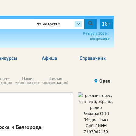
18+
по новостям
9 августа 2026 г.
воскресенье
онкурсы
Афиша
Справочник
Н
рнет-
Наши
Важная
Происшествия
Орел
Здоровье
комп
ренция
мероприятия
информация!
п
ре
Реклама: ООО
"Медиа Траст
Орёл", ИНН
рска и Белгорода.
7107062130