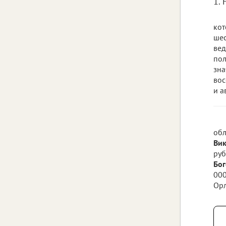
1.
кот
шес
вед
пол
зна
вос
и а
обл
Ви
руб
Бог
000
Орл