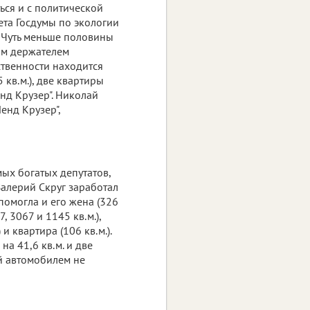
ься и с политической
ета Госдумы по экологии
.
Чуть меньше половины
ным держателем
ственности находится
кв.м.), две квартиры
енд Крузер". Николай
енд Крузер",
мых богатых депутатов,
 Валерий Скруг заработал
омогла и его жена (326
, 3067 и 1145 кв.м.),
и квартира (106 кв.м.).
на 41,6 кв.м. и две
ий автомобилем не