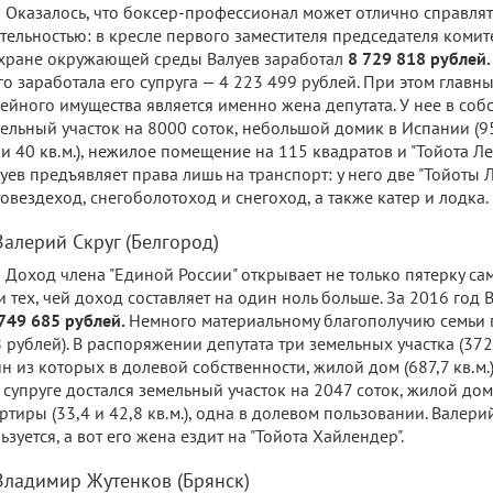
Оказалось, что боксер-профессионал может отлично справлят
тельностью: в кресле первого заместителя председателя комит
хране окружающей среды Валуев заработал
8 729 818 рублей
го заработала его супруга — 4 223 499 рублей. При этом глав
ейного имущества является именно жена депутата. У нее в соб
ельный участок на 8000 соток, небольшой домик в Испании (95 
 и 40 кв.м.), нежилое помещение на 115 квадратов и "Тойота Л
уев предъявляет права лишь на транспорт: у него две "Тойоты Л
овездеход, снегоболотоход и снегоход, а также катер и лодка.
Валерий Скруг (Белгород)
Доход члена "Единой России" открывает не только пятерку са
и тех, чей доход составляет на один ноль больше. За 2016 год
749 685 рублей.
Немного материальному благополучию семьи п
 рублей). В распоряжении депутата три земельных участка (3727
н из которых в долевой собственности, жилой дом (687,7 кв.м.) 
 супруге достался земельный участок на 2047 соток, жилой дом 
ртиры (33,4 и 42,8 кв.м.), одна в долевом пользовании. Валер
ьзуется, а вот его жена ездит на "Тойота Хайлендер".
 Владимир Жутенков (Брянск)