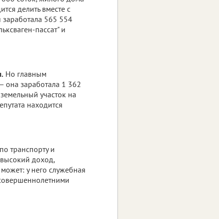
дится делить вместе с
и заработала 565 554
ьксваген-пассат" и
.
Но главным
— она заработала 1 362
 земельный участок на
депутата находится
по транспорту и
высокий доход,
может: у него служебная
несовершеннолетними