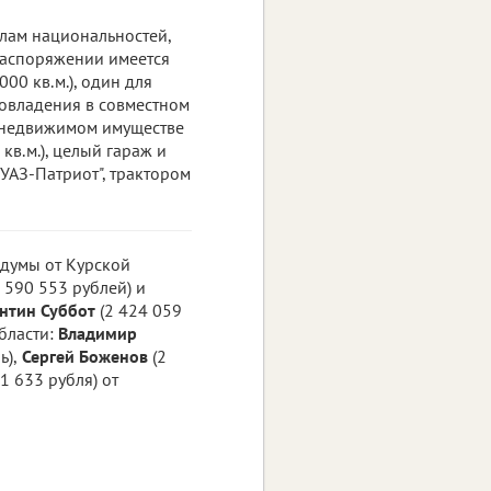
елам национальностей,
распоряжении имеется
000 кв.м.), один для
мовладения в совместном
 В недвижимом имуществе
 кв.м.), целый гараж и
"УАЗ-Патриот", трактором
сдумы от Курской
 590 553 рублей) и
нтин Суббот
(2 424 059
области:
Владимир
ь),
Сергей Боженов
(2
1 633 рубля) от