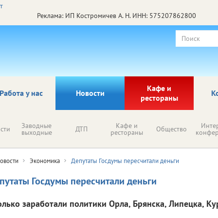
Реклама: ИП Костромичев А. Н. ИНН: 575207862800
Кафе и
Работа у нас
Новости
К
рестораны
Заводные
Кафе и
Инте
сти
ДТП
Общество
выходные
рестораны
конфе
овости
Экономика
Депутаты Госдумы пересчитали деньги
путаты Госдумы пересчитали деньги
олько заработали политики Орла, Брянска, Липецка, Ку