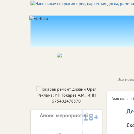
Все ново
Реклама: ИП Токарев А.М., ИНН
Главная
Н
575402478570
Де
18+
Анонс мероприятий
Ск