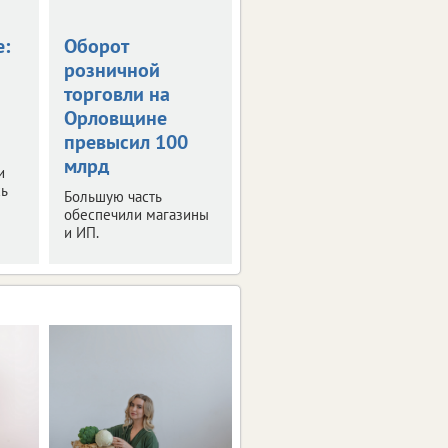
е:
Оборот
На Орловщине
розничной
налогов стали
торговли на
собирать больше
Орловщине
Платежи выросли на 3
превысил 100
млрд рублей.
млрд
и
ь
Большую часть
обеспечили магазины
и ИП.