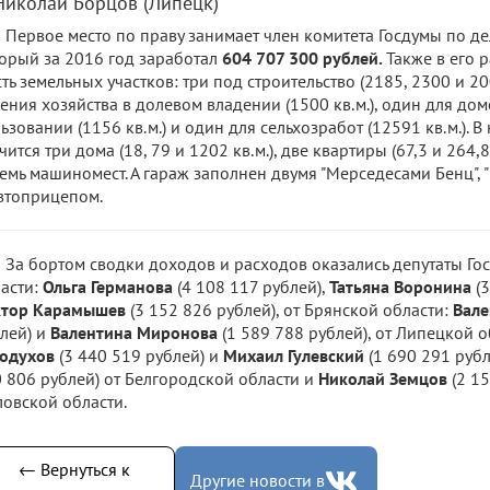
 Николай Борцов (Липецк)
Первое место по праву занимает член комитета Госдумы по д
орый за 2016 год заработал
604 707 300 рублей.
Также в его 
ть земельных участков: три под строительство (2185, 2300 и 20
ения хозяйства в долевом владении (1500 кв.м.), один для до
ьзовании (1156 кв.м.) и один для сельхозработ (12591 кв.м.).
чится три дома (18, 79 и 1202 кв.м.), две квартиры (67,3 и 264,8
емь машиномест. А гараж заполнен двумя "Мерседесами Бенц", 
втоприцепом.
За бортом сводки доходов и расходов оказались депутаты Го
асти:
Ольга Германова
(4 108 117 рублей),
Татьяна Воронина
(3
ктор Карамышев
(3 152 826 рублей), от Брянской области:
Вале
лей) и
Валентина Миронова
(1 589 788 рублей), от Липецкой 
одухов
(3 440 519 рублей) и
Михаил Гулевский
(1 690 291 рубл
 806 рублей) от Белгородской области и
Николай Земцов
(2 15
овской области.
← Вернуться к
Другие новости в