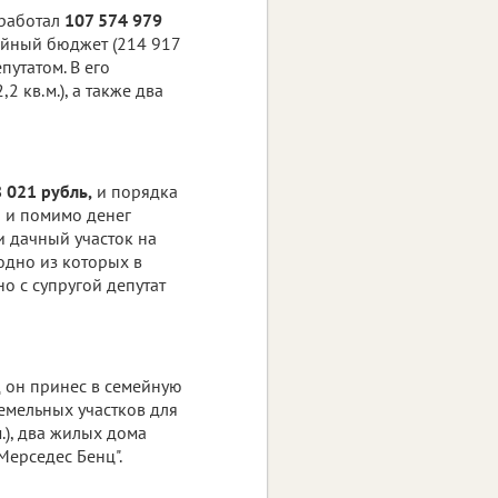
аработал
107 574 979
мейный бюджет (214 917
утатом. В его
 кв.м.), а также два
 021 рубль,
и порядка
о и помимо денег
ти дачный участок на
 одно из которых в
о с супругой депутат
 он принес в семейную
емельных участков для
м.), два жилых дома
"Мерседес Бенц".