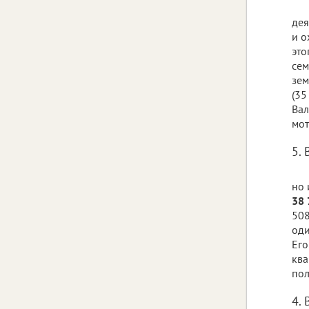
дея
и о
это
сем
зем
(35
Вал
мот
5. 
но 
38 
508
оди
Его
ква
пол
4.