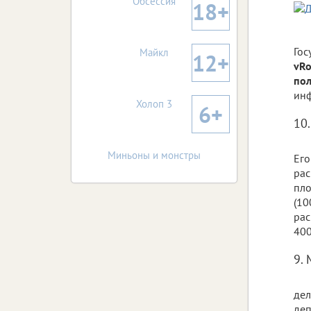
Обсессия
18+
Гос
Майкл
12+
vRo
пол
инф
Холоп 3
6+
10
Миньоны и монстры
Его
рас
пло
(10
рас
400
9.
дел
деп