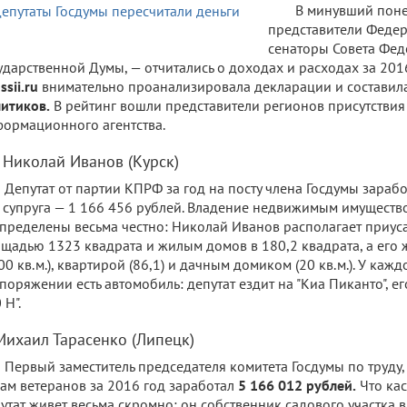
В минувший пон
представители Феде
сенаторы Совета Фед
ударственной Думы, — отчитались о доходах и расходах за 201
ssii.ru
внимательно проанализировала декларации и составил
итиков.
В рейтинг вошли представители регионов присутствия
ормационного агентства.
. Николай Иванов (Курск)
Депутат от партии КПРФ за год на посту члена Госдумы зараб
 супруга — 1 166 456 рублей. Владение недвижимым имуществ
пределены весьма честно: Николай Иванов располагает приус
щадью 1323 квадрата и жилым домов в 180,2 квадрата, а его
00 кв.м.), квартирой (86,1) и дачным домиком (20 кв.м.). У кажд
поряжении есть автомобиль: депутат ездит на "Киа Пиканто", ег
 Н".
 Михаил Тарасенко (Липецк)
Первый заместитель председателя комитета Госдумы по труду,
ам ветеранов за 2016 год заработал
5 166 012 рублей.
Что кас
утат живет весьма скромно: он собственник садового участка в