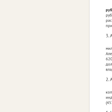
руб
руб
рас
при
3.
мил
Але
620
дол
вла
2.
коп
инд
(45