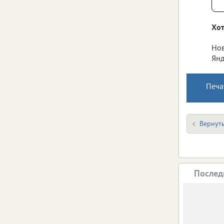
Хот
Нов
Янд
Печа
Вернуть
Послед