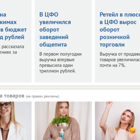
 на
В ЦФО
Ретейл в плюс
жимах
увеличился
в ЦФО вырос
 в бюджет
оборот
оборот
рд рублей
заведений
розничной
общепита
торговли
 рассказала
ениях за
В первом полугодии
Выручка от продаж
выручка впервые
товаров увеличилас
превысила один
почти на 7%.
триллион рублей.
а товаров
(на правах рекламы)