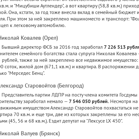
кв.м. и "Мицубиши Аутлендер", а вот квартиру (58,8 кв.м.) прихо
ой. Она, кстати, за год тоже внесла вклад в семейный бюджет 
ля. При этом за ней закреплено машиноместо и транспорт: "Фол
цеп к легковому автомобилю.
 Николай Ковалев (Орел)
Бывший директор ФСБ за 2016 год заработал
7 226 513 рубля
нителем семейного богатства стала супруга Николая Ковалева 
 рублей, также за ней закреплено все недвижимое имущество:
0 соток, жилой дом (671,1 кв.м.) и квартира. В распоряжении 
ько "Мерседес Бенц".
 Александр Старовойтов (Белгород)
Представитель партии ЛДПР на посту члена комитета Госдумы 
оительству заработал немало —
7 546 050 рублей.
Несмотря на 
вижимым имуществом Александр Старовойтов похвастаться не 
ртира 70 кв.м. и еще три, две из которых закреплены за его 
ьми (45, 56 и 68 кв.м.). Ездит депутат на "Лексусе LX 450".
 Николай Валуев (Брянск)