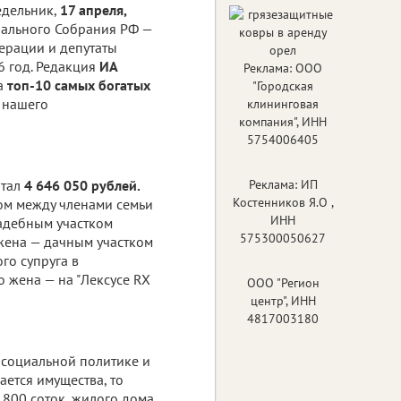
едельник,
17 апреля,
рального Собрания РФ —
ерации и депутаты
6 год. Редакция
ИА
Реклама: ООО
а
топ-10 самых богатых
"Городская
 нашего
клининговая
компания", ИНН
5754006405
отал
4 646 050 рублей.
Реклама: ИП
Костенников Я.О ,
ом между членами семьи
ИНН
адебным участком
575300050627
 жена — дачным участком
ого супруга в
о жена — на "Лексусе RX
ООО "Регион
центр", ИНН
4817003180
 социальной политике и
ается имущества, то
 800 соток, жилого дома