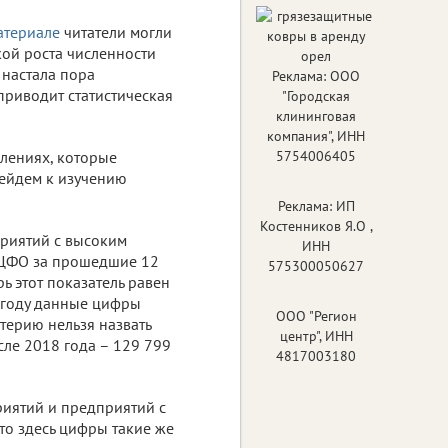
атериале
читатели могли
кой роста численности
 настала пора
Реклама: ООО
приводит статистическая
"Городская
клининговая
компания", ИНН
елениях, которые
5754006405
рейдем к изучению
Реклама: ИП
Костенников Я.О ,
риятий с высоким
ИНН
в ЦФО за прошедшие 12
575300050627
ь этот показатель равен
м году данные цифры
ООО "Регион
итерию нельзя назвать
центр", ИНН
ле 2018 года – 129 799
4817003180
риятий и предприятий с
то здесь цифры такие же