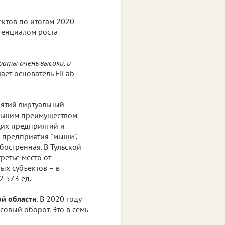
ктов по итогам 2020
отенциалом роста
раты очень высоки, и
ает основатель EiLab
ятий виртуальный
ольшим преимуществом
щих предприятий и
 предприятия-"мыши",
бостренная. В Тульской
ретье место от
ых субъектов – в
2 573 ед.
й области
. В 2020 году
овый оборот. Это в семь