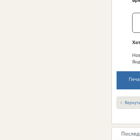
Хот
Нов
Янд
Печа
Вернуть
Послед