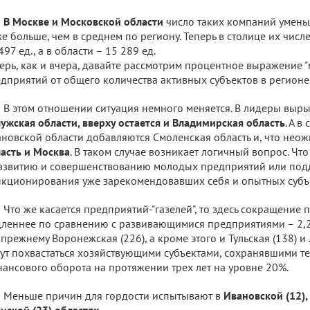
В Москве и Московской области
число таких компаний уменьши
е больше, чем в среднем по региону. Теперь в столице их числ
497 ед., а в области – 15 289 ед.
ерь, как и вчера, давайте рассмотрим процентное выражение 
дприятий от общего количества активных субъектов в регионе
В этом отношении ситуация немного меняется. В лидеры выр
ужская области, вверху остается и Владимирская область
. А в
новской области добавляются Смоленская область и, что нео
асть и Москва
. В таком случае возникает логичный вопрос. Чт
азвитию и совершенствованию молодых предприятий или по
кционирования уже зарекомендовавших себя и опытных субъ
Что же касается предприятий-"газелей", то здесь сокращение 
леннее по сравнению с развивающимися предприятиями – 2,2 
прежнему Воронежская (226), а кроме этого и Тульская (138) и
ут похвастаться хозяйствующими субъектами, сохранявшими т
ансового оборота на протяжении трех лет на уровне 20%.
Меньше причин для гордости испытывают в
Ивановской (12),
нской (23) областях
.