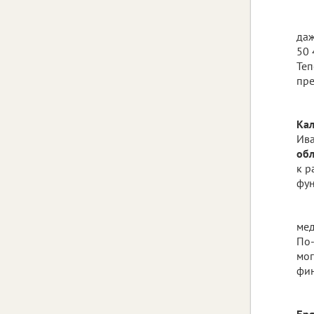
даж
50 
Теп
пре
Кал
Ива
обл
к р
фун
мед
По-
мог
фин
Бря