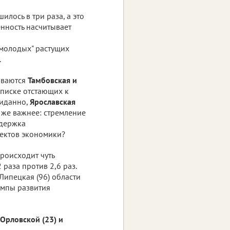
лось в три раза, а это
енность насчитывает
"молодых" растущих
.
ываются
Тамбовская и
 списке отстающих к
жиданно,
Ярославская
о же важнее: стремление
ддержка
ектов экономики?
происходит чуть
раза против 2,6 раз.
 Липецкая (96) области
емпы развития
 Орловской (23) и