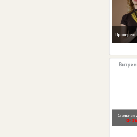
Проверенн
Витрин
Стальная 
От 36