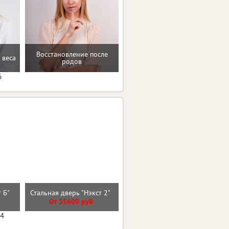
Мотивацию и поддержку
Восстановление после
 веса
на пути к здоровью и телу
родов
мечты
6
Стальная дверь "Арктика"
т Б"
Стальная дверь "Нэкст 2"
(терморазрыв 3к)
От 35600 руб.
От 41500 руб.
04