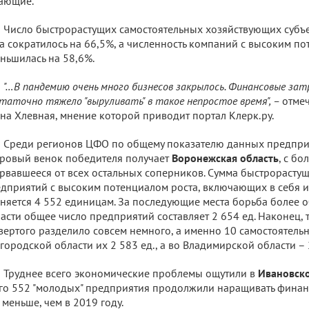
ающие.
Число быстрорастущих самостоятельных хозяйствующих субъе
а сократилось на 66,5%, а численность компаний с высоким п
ньшилась на 58,6%.
"…В пандемию очень много бизнесов закрылось. Финансовые зат
таточно тяжело "выруливать" в такое непростое время", –
отмеч
на Хлевная, мнение которой приводит портал Клерк.ру.
Среди регионов ЦФО по общему показателю данных предпри
ровый венок победителя получает
Воронежская область
, с б
рвавшееся от всех остальных соперников. Сумма быстрорасту
дприятий с высоким потенциалом роста, включающих в себя и
няется 4 552 единицам. За последующие места борьба более о
асти общее число предприятий составляет 2 654 ед. Наконец, т
вертого разделило совсем немного, а именно 10 самостоятельн
городской области их 2 583 ед., а во Владимирской области – 
Труднее всего экономические проблемы ощутили в
Ивановско
го 552 "молодых" предприятия продолжили наращивать финанс
 меньше, чем в 2019 году.