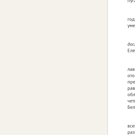
пуг
год
уме
дос
Еле
лав
ото
пре
рав
обл
чет
Бел
все
раз