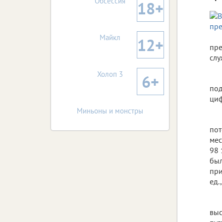
Обсессия
18+
Майкл
12+
пре
слу
Холоп 3
6+
под
ци
Миньоны и монстры
пот
мес
98 
был
при
ед.
выс