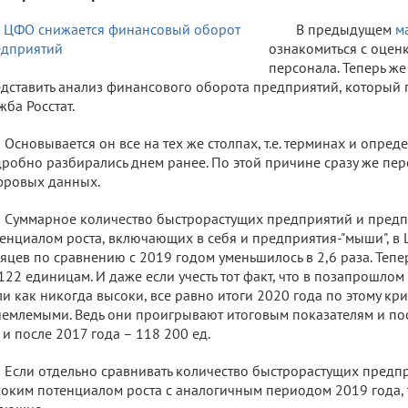
В предыдущем
м
ознакомиться с оцен
персонала. Теперь же
дставить анализ финансового оборота предприятий, который 
жба Росстат.
Основывается он все на тех же столпах, т.е. терминах и опред
робно разбирались днем ранее. По этой причине сразу же пе
фровых данных.
Суммарное количество быстрорастущих предприятий и предп
енциалом роста, включающих в себя и предприятия-"мыши", 
яцев по сравнению с 2019 годом уменьшилось в 2,6 раза. Тепер
122 единицам. И даже если учесть тот факт, что в позапрошло
и как никогда высоки, все равно итоги 2020 года по этому кр
емлемыми. Ведь они проигрывают итоговым показателям и пос
, и после 2017 года – 118 200 ед.
Если отдельно сравнивать количество быстрорастущих предп
оким потенциалом роста с аналогичным периодом 2019 года, 