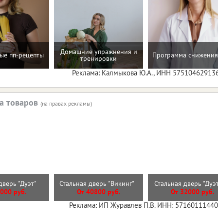
Домашние упражнения и
ые пп-рецепты
Программа снижения
тренировки
Реклама: Калмыкова Ю.А., ИНН 57510462913
а товаров
(на правах рекламы)
дверь "Дуэт"
Стальная дверь "Викинг"
Стальная дверь "Дуэ
000 руб.
От 40800 руб.
От 32000 руб.
Реклама: ИП Журавлев П.В. ИНН: 5716011144