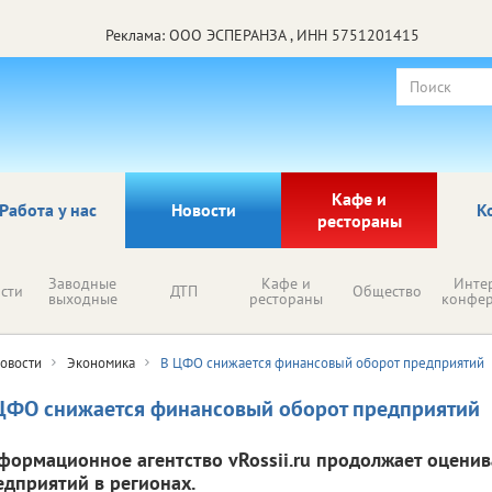
Реклама: ООО ЭСПЕРАНЗА , ИНН 5751201415
Кафе и
Работа у нас
Новости
К
рестораны
Заводные
Кафе и
Инте
сти
ДТП
Общество
выходные
рестораны
конфе
овости
Экономика
В ЦФО снижается финансовый оборот предприятий
ЦФО снижается финансовый оборот предприятий
формационное агентство vRossii.ru продолжает оценив
едприятий в регионах.