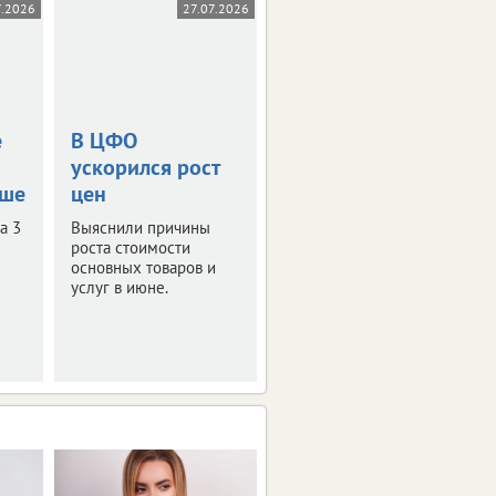
7.2026
27.07.2026
16.07.2026
е
В ЦФО
Сколько стоит
ускорился рост
бензин в
ьше
цен
регионах ЦФО
а 3
Выяснили причины
И какие ограничения
роста стоимости
введены при продаже
основных товаров и
топлива на АЗС.
услуг в июне.
Подробности в нашем
материале.