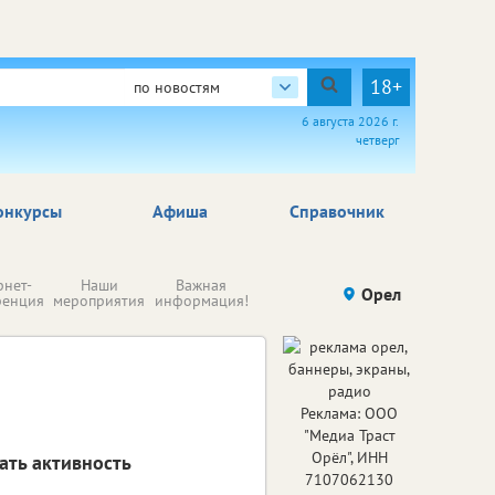
18+
по новостям
6 августа 2026 г.
четверг
онкурсы
Афиша
Справочник
Н
рнет-
Наши
Важная
Происшествия
Орел
Здоровье
комп
ренция
мероприятия
информация!
п
ре
Реклама: ООО
"Медиа Траст
Орёл", ИНН
ать активность
7107062130