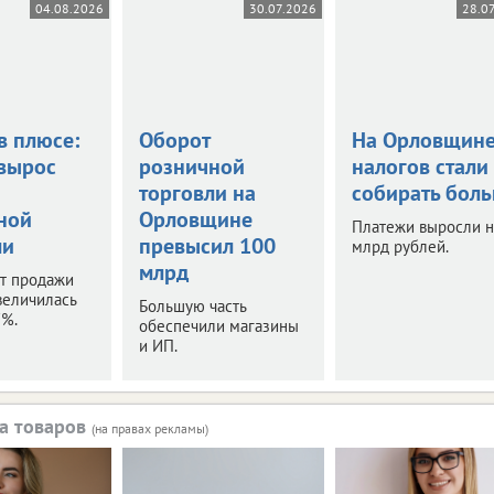
04.08.2026
30.07.2026
28.0
в плюсе:
Оборот
На Орловщин
вырос
розничной
налогов стали
торговли на
собирать бол
ной
Орловщине
Платежи выросли н
ли
превысил 100
млрд рублей.
млрд
т продажи
величилась
Большую часть
7%.
обеспечили магазины
и ИП.
а товаров
(на правах рекламы)