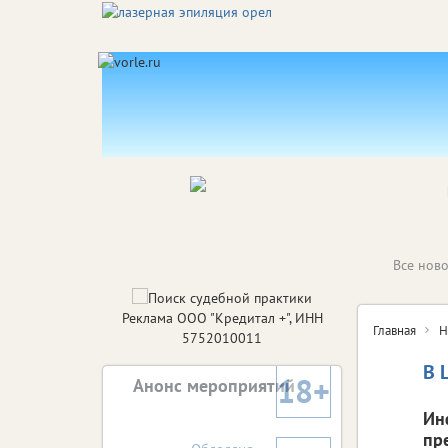
Все ново
Реклама ООО "Кредитал +", ИНН
Главная
Н
5752010011
В 
18+
Анонс мероприятий
Ин
пр