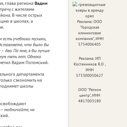
я, глава региона
Вадим
тречу с жителями
йона. В числе острых
ацию в школах, а
Реклама: ООО
и.
"Городская
клининговая
м есть учебники музыки,
компания", ИНН
едставляете, что было бы
5754006405
– два. По мне, я бы лучше
мум пять лет. Однако
Реклама: ИП
метил Вадим Потомский.
Костенников Я.О ,
ИНН
нального департамента
575300050627
только сэкономить на
и поднимет школы
ООО "Регион
центр", ИНН
4817003180
 освобождают
— модничайте, но
кий.
ентября все