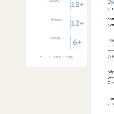
Обсессия
18+
воп
Майкл
12+
кон
Холоп 3
6+
тру
с т
авт
уче
Миньоны и монстры
обр
бум
Орл
чин
уче