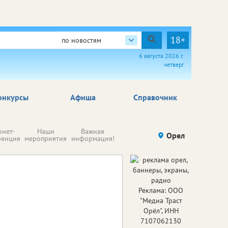
18+
по новостям
6 августа 2026 г.
четверг
онкурсы
Афиша
Справочник
Н
рнет-
Наши
Важная
Происшествия
Орел
Здоровье
комп
ренция
мероприятия
информация!
п
ре
Реклама: ООО
"Медиа Траст
Орёл", ИНН
7107062130