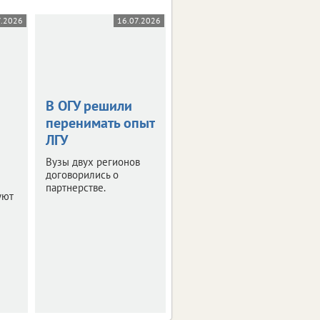
7.2026
16.07.2026
14.07.2026
В ОГУ решили
Правила приема
перенимать опыт
в 10-й класс: что
ЛГУ
нужно знать
Вузы двух регионов
Минпросвещения
договорились о
России разъяснило
партнерстве.
порядок зачисления и
уют
основания для отказа.