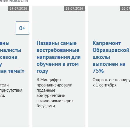
ние новости
29.07.2026
28.07.2026
22.0
0+
ены
Названы самые
Капремонт
налисты
востребованные
Образцовской
 сезона
направления для
школы
у
обучения в этом
выполнен на
ая тема!»
году
75%
–
В Минцифры
Открыть ее планир
ители
проанализировали
к 1 сентября.
присутствия
поданные
ru.
абитуриентами
заявлениями через
Госуслуги.