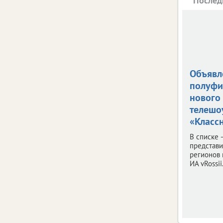
Послед
Объявл
полуфи
нового
телешо
«Классн
В списке 
представ
регионов 
ИА vRossii.