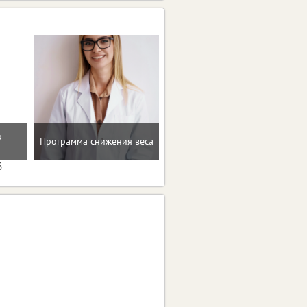
Мотивацию и поддержку
о
Программа снижения веса
на пути к здоровью и телу
мечты
6