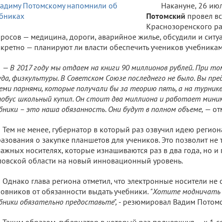
Накануне, 26 июл
Потомский
провел вс
Краснозоренского ра
росов — медицина, дороги, аварийное жилье, обсудили и ситу
кретно — планируют ли власти обеспечить учеников учебникам
— В 2017 году мы отдаем на книги 90 миллионов рублей. При то
да, физкультуры. В Советском Союзе последнего не было. Вы пр
еми парнями, которые получали бы за теорию пять, а на турнике 
обус школьный купил. Он стоит два миллиона и работает мини
бники – это наша обязанность. Они будут в полном объеме,
— от
Тем не менее, губернатор в который раз озвучил идею регио
азования о закупке планшетов для учеников. Это позволит не 
ажных носителях, которые изнашиваются раз в два года, но 
овской области на новый инновационный уровень.
Однако глава региона отметил, что электронные носители не
овников от обязанности выдать учебники.
"Хотите модничать 
бники обязательно предоставьте",
- резюмировал Вадим Потомс
Таким образом, губернатор в который раз подчеркнул — к 1 с