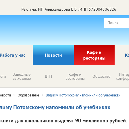
Реклама: ИП Александрова Е.В., ИНН 572004506826
Кафе и
Работа у нас
Новости
К
рестораны
Заводные
Кафе и
Инте
сти
ДТП
Общество
выходные
рестораны
конфе
овости
Образование
Вадиму Потомскому напомнили об учебниках
диму Потомскому напомнили об учебниках
 книги для школьников выделят 90 миллионов рублей.