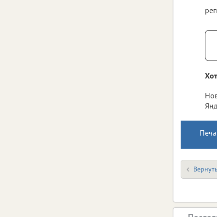
рег
Хот
Нов
Янд
Печа
Вернуть