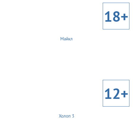
18+
Майкл
12+
Холоп 3