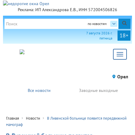
Реклама: ИП Александрова Е.В., ИНН 572004506826
по новостям
7 августа 2026 г.
18+
пятница
Toggle
navigat
Орел
Все новости
Заводные выходные
Главная
Новости
В Ливенской больнице появится передвижной
мамограф