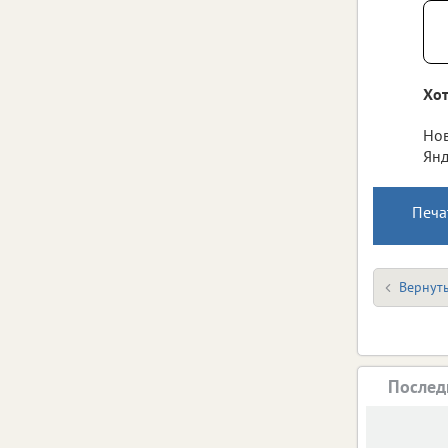
Хот
Нов
Янд
Печа
Вернуть
Послед