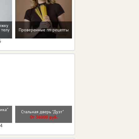
ржку
Рекомендации по
 телу
Проверенные пп-рецепты
коррекции веса
6
Входная дверь
тика"
Стальная дверь "Дуэт"
ГЕОМЕТРИЯ Бетон
)
Снежный
От 36000 руб.
От 31700 руб.
04