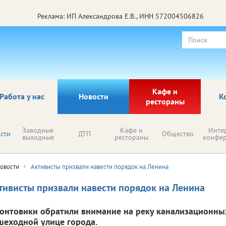
Реклама: ИП Александрова Е.В., ИНН 572004506826
Кафе и
Работа у нас
Новости
К
рестораны
Заводные
Кафе и
Инте
сти
ДТП
Общество
выходные
рестораны
конфе
овости
Активисты призвали навести порядок на Ленина
тивисты призвали навести порядок на Ленина
онтовики обратили внимание на реку канализационных
шеходной улице города.