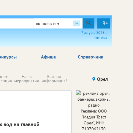
18+
по новостям
7 августа 2026 г.
пятница
онкурсы
Афиша
Справочник
Н
рнет-
Наши
Важная
Происшествия
Орел
Здоровье
комп
ренция
мероприятия
информация!
п
ре
Реклама: ООО
"Медиа Траст
Орёл", ИНН
 вод на главной
7107062130