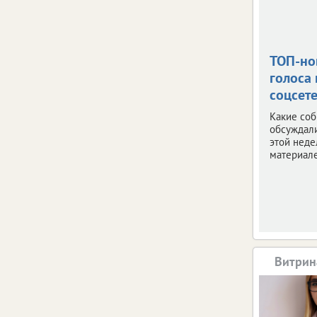
ТОП-но
голоса 
соцсет
Какие со
обсуждал
этой неде
материале
Витрин