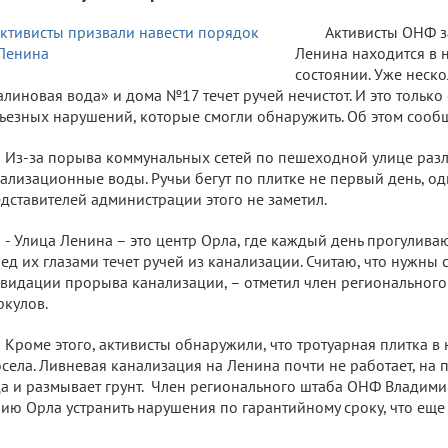
Активисты ОНФ з
Ленина находится в
состоянии. Уже неск
линовая вода» и дома №17 течет ручей нечистот. И это только
ьезных нарушений, которые смогли обнаружить. Об этом сообщ
Из-за порыва коммунальных сетей по пешеходной улице раз
ализационные воды. Ручьи бегут по плитке не первый день, од
дставителей администрации этого не заметил.
- Улица Ленина – это центр Орла, где каждый день прогулива
ед их глазами течет ручей из канализации. Считаю, что нужны
видации прорыва канализации, – отметил член региональног
кулов.
Кроме этого, активисты обнаружили, что тротуарная плитка в
села. Ливневая канализация на Ленина почти не работает, на 
а и размывает грунт. Член регионального штаба ОНФ Владим
ию Орла устранить нарушения по гарантийному сроку, что еще 