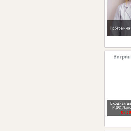
Программа 
Витрин
Входная д
МДФ Лак
От 30