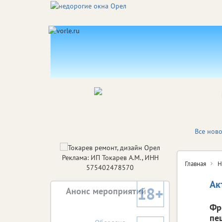
Все ново
Реклама: ИП Токарев А.М., ИНН
Главная
Н
575402478570
Ак
18+
Анонс мероприятий
Фр
пе