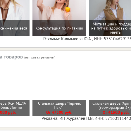
Мотивацию и подде
снижения веса
Консультация по питанию
на пути к здоровью и
мечты
Реклама: Калмыкова Ю.А., ИНН 57510462913
а товаров
(на правах рекламы)
верь 9см МДФ/
Стальная дверь "Гермес
Стальная дверь "Арк
обель Линии
Нью"
(терморазрыв 3к
000 руб.
От 47300 руб.
От 41500 руб.
Реклама: ИП Журавлев П.В. ИНН: 5716011144