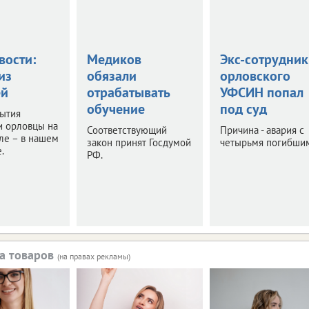
вости:
Медиков
Экс-сотрудник
из
обязали
орловского
ей
отрабатывать
УФСИН попал
обучение
под суд
бытия
и орловцы на
Соответствующий
Причина - авария с
ле – в нашем
закон принят Госдумой
четырьмя погибши
.
РФ.
а товаров
(на правах рекламы)