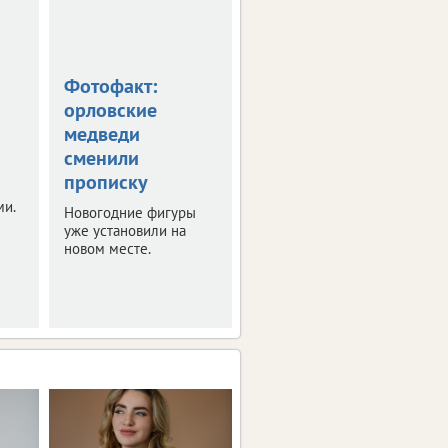
Фотофакт:
Клычков
орловские
пообещал
медведи
многодетным
сменили
новую выплату
прописку
Правда получить ее
ми.
смогут не все.
Новогодние фигуры
уже установили на
новом месте.