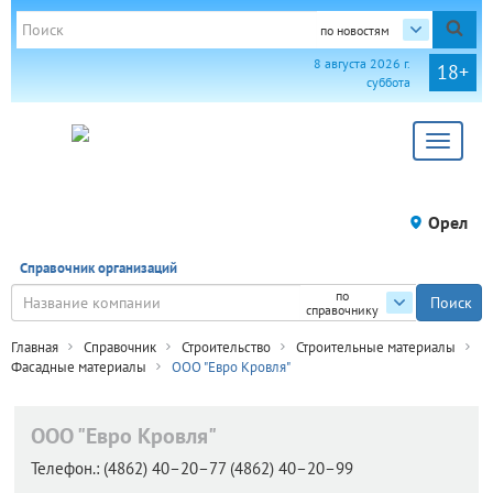
по новостям
8 августа 2026 г.
18+
суббота
Toggle
navigat
Орел
Справочник организаций
по
справочнику
Главная
Справочник
Строительство
Строительные материалы
Фасадные материалы
ООО "Евро Кровля"
ООО "Евро Кровля"
Телефон.:
(4862) 40–20–77 (4862) 40–20–99