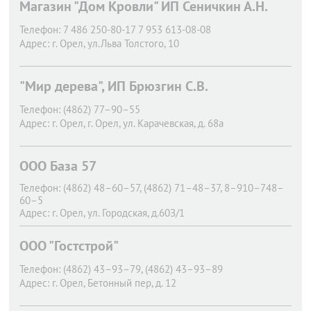
Магазин "Дом Кровли" ИП Сеничкин А.Н.
Телефон:
7 486 250-80-17 7 953 613-08-08
Адрес:
г. Орел,
ул.Льва Толстого, 10
"Мир дерева", ИП Брюзгин С.В.
Телефон:
(4862) 77–90–55
Адрес:
г. Орел,
г. Орел, ул. Карачевская, д. 68а
ООО База 57
Телефон:
(4862) 48–60–57, (4862) 71–48–37, 8–910–748–
60–5
Адрес:
г. Орел,
ул. Городская, д.60З/1
ООО "Гостстрой"
Телефон:
(4862) 43–93–79, (4862) 43–93–89
Адрес:
г. Орел,
Бетонный пер, д. 12