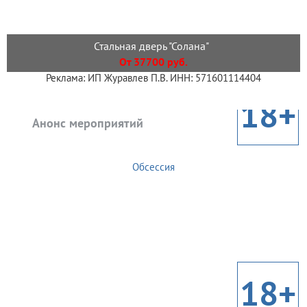
Стальная дверь "Солана"
От 37700 руб.
Реклама: ИП Журавлев П.В. ИНН: 571601114404
18+
Анонс мероприятий
Обсессия
18+