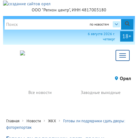
ООО "Регион центр", ИНН 4817003180
по новостям
6 августа 2026 г.
18+
четверг
Toggle
navigat
Орел
Все новости
Заводные выходные
Главная
Новости
ЖКХ
Готовы ли подрядчики сдать дворы:
фоторепортаж