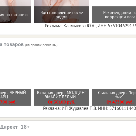
Восстановление после
Рекомендации п
ия по питанию
родов
коррекции веса
Реклама: Калмыкова Ю.А., ИНН 57510462913
а товаров
(на правах рекламы)
дверь ЧЕРНЫЙ
Входная дверь МОЛДИНГ
Стальная дверь "Ге
ВАРЦ
ЭМАЛИТ БЕЛЫЙ
Нью"
700 руб.
От 30100 руб.
От 47300 руб.
Реклама: ИП Журавлев П.В. ИНН: 5716011144
.Директ