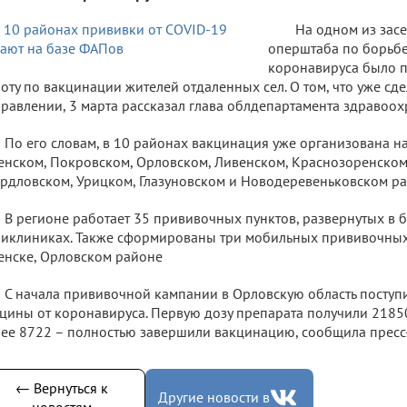
На одном из зас
оперштаба по борьбе
коронавируса было п
оту по вакцинации жителей отдаленных сел. О том, что уже сде
равлении, 3 марта рассказал глава облдепартамента здравоох
По его словам, в 10 районах вакцинация уже организована н
нском, Покровском, Орловском, Ливенском, Краснозоренском,
рдловском, Урицком, Глазуновском и Новодеревеньковском ра
В регионе работает 35 прививочных пунктов, развернутых в 
иклиниках. Также сформированы три мобильных прививочных 
нске, Орловском районе
С начала прививочной кампании в Орловскую область поступил
цины от коронавируса. Первую дозу препарата получили 2185
ее 8722 – полностью завершили вакцинацию, сообщила пресс-
← Вернуться к
Другие новости в
новостям