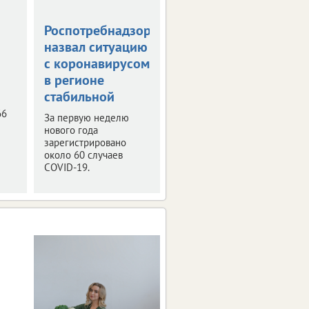
Роспотребнадзор
Заболеваемость
назвал ситуацию
коронавирусом
с коронавирусом
выросла на 34%
в регионе
Такое увеличение
стабильной
зафиксировано за
неделю.
66
За первую неделю
нового года
зарегистрировано
около 60 случаев
COVID-19.