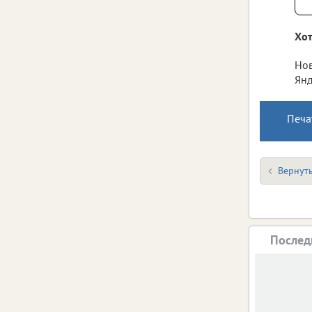
Хот
Нов
Янд
Печа
Вернуть
Послед