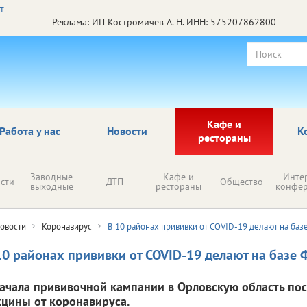
Реклама: ИП Костромичев А. Н. ИНН: 575207862800
Кафе и
Работа у нас
Новости
К
рестораны
Заводные
Кафе и
Инте
сти
ДТП
Общество
выходные
рестораны
конфе
овости
Коронавирус
В 10 районах прививки от COVID-19 делают на ба
10 районах прививки от COVID-19 делают на базе
начала прививочной кампании в Орловскую область пост
кцины от коронавируса.