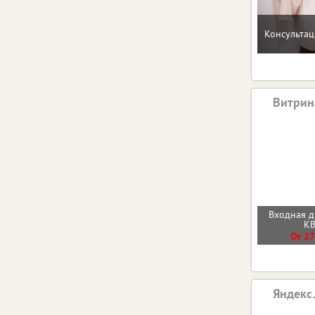
Консультац
Витрин
Входная 
К
От 27
Яндекс