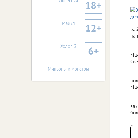
Обсессия
18+
Майкл
12+
раб
нап
Холоп 3
6+
Мце
Све
Миньоны и монстры
пол
Мце
вак
бол