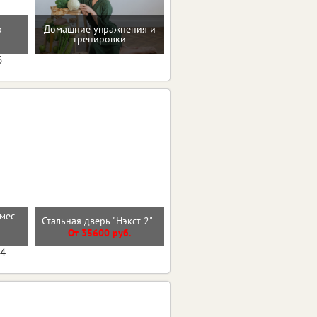
Мотивацию и поддержку
о
Домашние упражнения и
на пути к здоровью и телу
тренировки
мечты
6
рмес
Входная дверь 11см
Стальная дверь "Нэкст 2"
ИЗОТЕРМА СЕРЕБРО
От 35600 руб.
От 35500 руб.
04