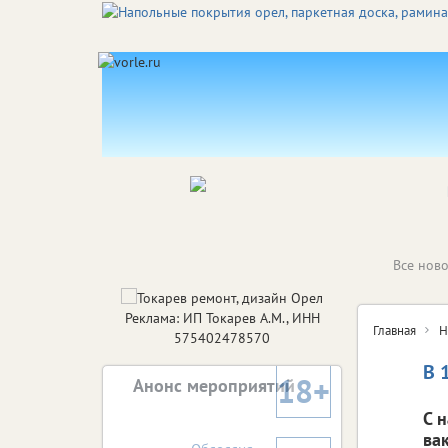
Все ново
Реклама: ИП Токарев А.М., ИНН
Главная
Н
575402478570
В 
18+
Анонс мероприятий
С 
ва