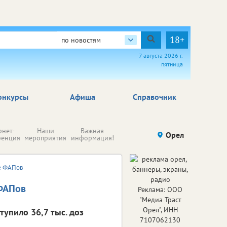
18+
по новостям
7 августа 2026 г.
пятница
онкурсы
Афиша
Справочник
Н
рнет-
Наши
Важная
Происшествия
Орел
Здоровье
комп
ренция
мероприятия
информация!
п
ре
зе ФАПов
 ФАПов
Реклама: ООО
"Медиа Траст
Орёл", ИНН
упило 36,7 тыс. доз
7107062130