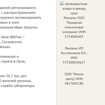
еданий регионального
 с распространением
оручено активизировать
Реклама: ООО
лано в этом
"Городская
ранения Иван Залогин.
клининговая
компания", ИНН
а базе ФАПов —
5754006405
 Сосковском,
йонах.
Реклама: ИП
Костенников Я.О ,
больницах и
ИНН
пункта в Орле,
575300050627
ООО "Регион
о 36,7 тыс. доз
центр", ИНН
0 жителей региона,
4817003180
служба губернатора.