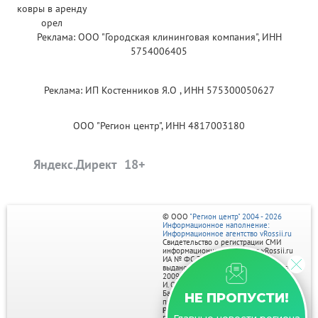
Реклама: ООО "Городская клининговая компания", ИНН
5754006405
Реклама: ИП Костенников Я.О , ИНН 575300050627
ООО "Регион центр", ИНН 4817003180
Яндекс.Директ
© ООО
"Регион центр" 2004 - 2026
Информационное наполнение:
Информационное агентство vRossii.ru
Свидетельство о регистрации СМИ
информационного агентства vRossii.ru
ИА № ФС 77‑35502
выдано РОСКОМНАДЗОРом 04 марта
2009г.
И. О. Главного редактора Нарыков А. Н.
Баннеры на портале размещаются на
НЕ ПРОПУСТИ!
правах рекламы.
Реклама на портале: