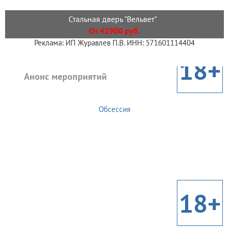
Стальная дверь "Вельвет"
От 42900 руб.
Реклама: ИП Журавлев П.В. ИНН: 571601114404
18+
Анонс мероприятий
Обсессия
18+