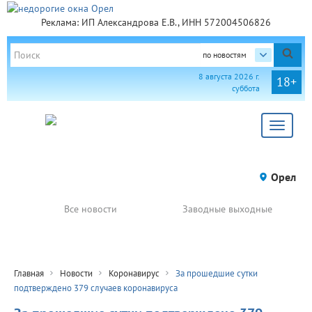
Реклама: ИП Александрова Е.В., ИНН 572004506826
по новостям
8 августа 2026 г.
18+
суббота
Toggle
navigat
Орел
Все новости
Заводные выходные
Главная
Новости
Коронавирус
За прошедшие сутки
подтверждено 379 случаев коронавируса