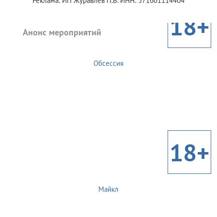
Реклама: ИП Журавлев П.В. ИНН: 571601114404
18+
Анонс мероприятий
Обсессия
18+
Майкл