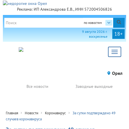
Реклама: ИП Александрова Е.В., ИНН 572004506826
по новостям
9 августа 2026 г.
18+
воскресенье
Toggle
navigat
Орел
Все новости
Заводные выходные
Главная
Новости
Коронавирус
За сутки подтверждено 49
случаев коронавируса