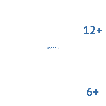
12+
Холоп 3
6+