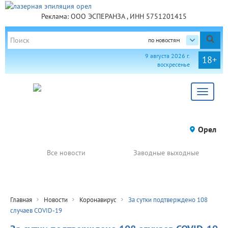
Реклама: ООО ЭСПЕРАНЗА , ИНН 5751201415
по новостям
9 августа 2026 г.
18+
воскресенье
Toggle
navigat
Орел
Все новости
Заводные выходные
Главная
Новости
Коронавирус
За сутки подтверждено 108
случаев COVID-19