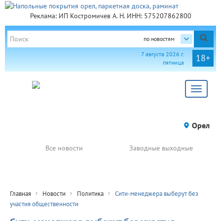
Реклама: ИП Костромичев А. Н. ИНН: 575207862800
по новостям
7 августа 2026 г.
18+
пятница
Toggle
navigat
Орел
Все новости
Заводные выходные
Главная
Новости
Политика
Сити-менеджера выберут без
участия общественности