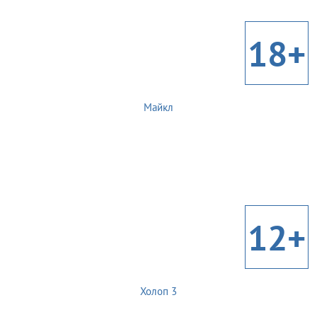
18+
Майкл
12+
Холоп 3