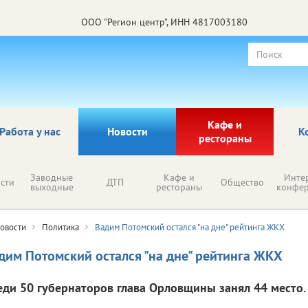
ООО "Регион центр", ИНН 4817003180
Кафе и
Работа у нас
Новости
К
рестораны
Заводные
Кафе и
Инте
сти
ДТП
Общество
выходные
рестораны
конфе
овости
Политика
Вадим Потомский остался "на дне" рейтинга ЖКХ
дим Потомский остался "на дне" рейтинга ЖКХ
еди 50 губернаторов глава Орловщины занял 44 место.