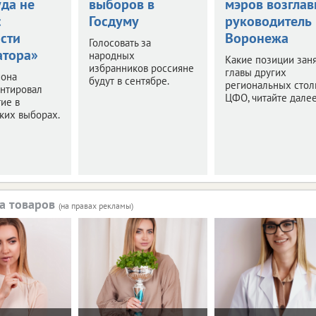
уда не
выборов в
мэров возглав
с
Госдуму
руководитель
сти
Воронежа
Голосовать за
атора»
народных
Какие позиции зан
избранников россияне
главы других
иона
будут в сентябре.
региональных стол
нтировал
ЦФО, читайте далее
тие в
ких выборах.
а товаров
(на правах рекламы)