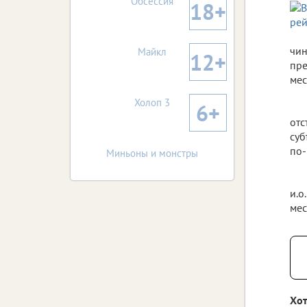
Обсессия
18+
чин
Майкл
12+
пре
мес
Холоп 3
6+
отс
суб
по-
Миньоны и монстры
и.о
мес
Хот