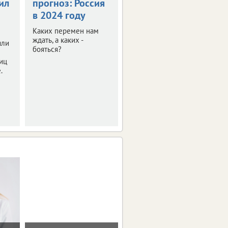
ил
прогноз: Россия
новый кандидат
в 2024 году
в губернаторы
Каких перемен нам
Об этом сообщил
ждать, а каких -
областной избирком.
яли
бояться?
иц
.