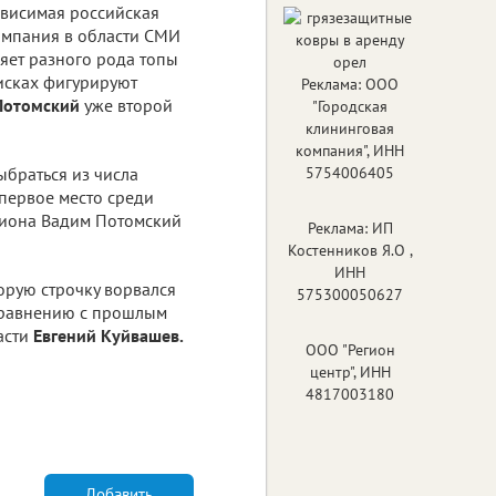
висимая российская
омпания в области СМИ
ляет разного рода топы
исках фигурируют
Реклама: ООО
Потомский
уже второй
"Городская
клининговая
компания", ИНН
ыбраться из числа
5754006405
 первое место среди
егиона Вадим Потомский
Реклама: ИП
Костенников Я.О ,
ИНН
орую строчку ворвался
575300050627
сравнению с прошлым
асти
Евгений Куйвашев.
ООО "Регион
центр", ИНН
4817003180
Добавить