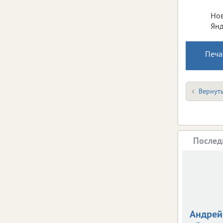
Нов
Янд
Печа
Вернуть
Послед
Андрей