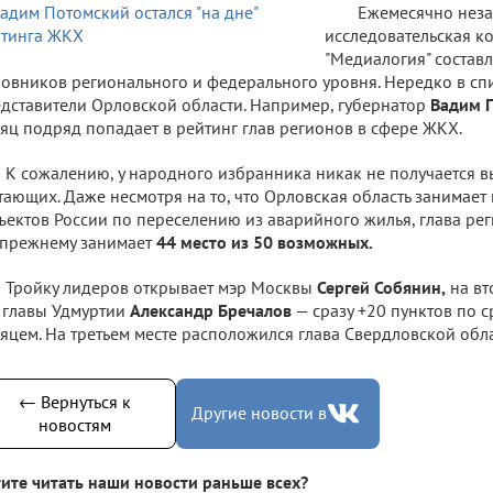
Ежемесячно неза
исследовательская к
"Медиалогия" состав
овников регионального и федерального уровня. Нередко в сп
дставители Орловской области. Например, губернатор
Вадим 
яц подряд попадает в рейтинг глав регионов в сфере ЖКХ.
К сожалению, у народного избранника никак не получается в
тающих. Даже несмотря на то, что Орловская область занимает
ъектов России по переселению из аварийного жилья, глава р
прежнему занимает
44 место из 50 возможных.
Тройку лидеров открывает мэр Москвы
Сергей Собянин,
на вт
. главы Удмуртии
Александр Бречалов
— сразу +20 пунктов по 
яцем. На третьем месте расположился глава Свердловской обл
← Вернуться к
Другие новости в
новостям
ите читать наши новости раньше всех?