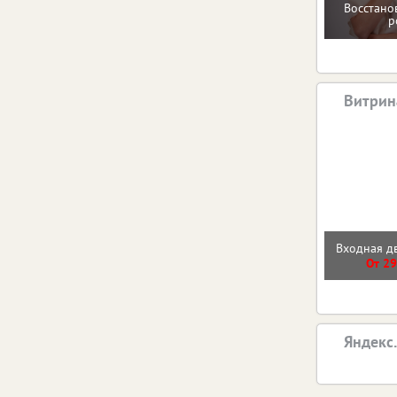
Восстано
р
Витрин
Входная 
От 29
Яндекс