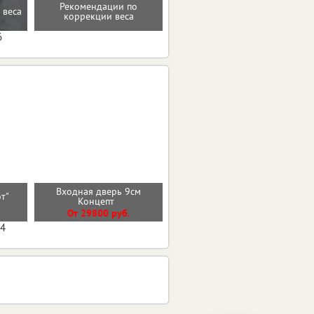
Мотивацию и поддержку
Рекомендации по
 веса
на пути к здоровью и телу
коррекции веса
мечты
6
Входная дверь 9см
Входная дверь ТЕРМО 2
эт"
Концепт
эмалит белый
От 29800 руб.
От 44000 руб.
04