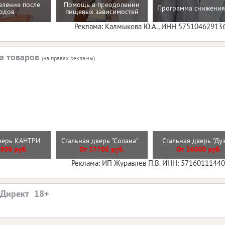
вление после
Помощь в преодолении
Программа снижения
одов
пищевых зависимостей
Реклама: Калмыкова Ю.А., ИНН 57510462913
а товаров
(на правах рекламы)
дверь КАНТРИ
Стальная дверь "Солана"
Стальная дверь "Ду
800 руб.
От 37700 руб.
От 36000 руб.
Реклама: ИП Журавлев П.В. ИНН: 5716011144
.Директ