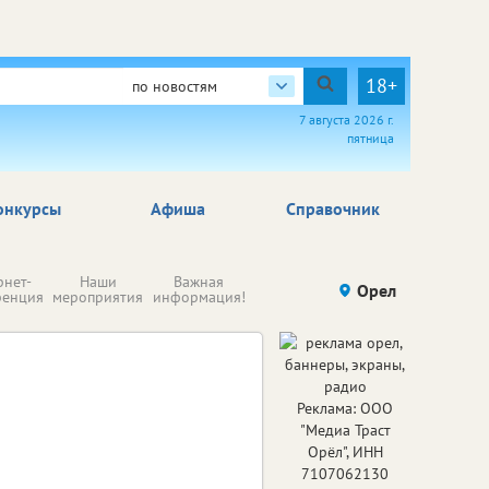
18+
по новостям
7 августа 2026 г.
пятница
онкурсы
Афиша
Справочник
Н
рнет-
Наши
Важная
Происшествия
Орел
Здоровье
комп
ренция
мероприятия
информация!
п
ре
Реклама: ООО
"Медиа Траст
Орёл", ИНН
7107062130