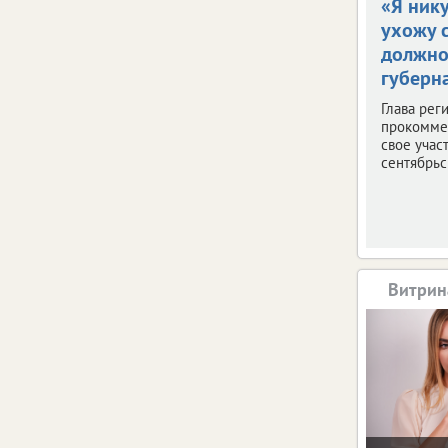
«Я ник
ухожу 
должно
губерн
Глава рег
прокомме
свое учас
сентябрьс
Витрин