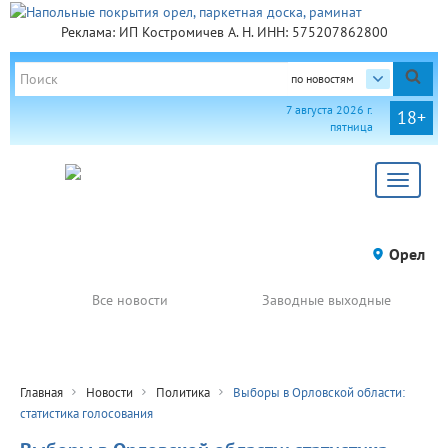
Реклама: ИП Костромичев А. Н. ИНН: 575207862800
по новостям
7 августа 2026 г.
18+
пятница
Toggle
navigat
Орел
Все новости
Заводные выходные
Главная
Новости
Политика
Выборы в Орловской области:
статистика голосования