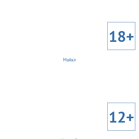
18+
Майкл
12+