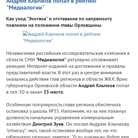
Андрей Клычков попал в рейтинг
"Медиалогии"
Как уход "Экотека" и отставание по капремонту
повлияли на положение главы Орловщины.
Независимая российская исследовательская компания в
области СМИ
"Медиалогия"
регулярно отслеживает
реакцию Интернет-изданий на достижения и провалы
представителей власти. В этот раз в центре внимания
оказались действия глав регионов в области ЖКХ. Врио
губернатора Орловской области
Андрей Клычков
попал
в топ-50 и занял
33 место.
Особенную популярность главе региона обеспечила
остановка у школы №35. Напомним, из-за нее покинул
должность начальник управления коммунальным
хозяйством
Дмитрий Зуев.
Он послал Андрею Клычкову
"отписку": мол, такой остановки вообще нет, на что
губернатор резонно заметил:
"Если чиновники будут так