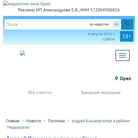
Реклама: ИП Александрова Е.В., ИНН 572004506826
по новостям
8 августа 2026 г.
18+
суббота
Toggle
navigat
Орел
Все новости
Заводные выходные
Главная
Новости
Политика
Андрей Клычков попал в рейтинг
"Медиалогии"