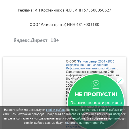
Реклама: ИП Костенников Я.О , ИНН 575300050627
ООО "Регион центр", ИНН 4817003180
Яндекс.Директ
© ООО
"Регион центр" 2004 - 2026
Информационное наполнение:
Информационное агентство vRossii.ru
Свидетельство о регистрации СМИ
информационного агентства vRossii.ru
ИА № ФС 77‑35502
выдано РОСКОМНАДЗОРом 04 марта
2009г.
И. О. Главного редактора Нарыков А. Н.
Баннеры на портале размещаются на
НЕ ПРОПУСТИ!
правах рекламы.
Реклама на портале:
Главные новости региона
Рекламное агентство "Умный маркетинг"
тел. 7-910-267-70-40,
в вашей почте!
email: umnyy.marketing@yandex.ru
На этом сайте мы используем
cookie-файлы
. Вы можете прочитать о cookie-файлах или
Отдельные публикации могут содержать
изменить настройки браузера. Продолжая пользоваться сайтом без изменения настроек,
информацию, не предназначенную для
ПОДПИСАТЬСЯ
вы даете согласие на использование ваших cookie-файлов. Все собранные при помощи
пользователей до 18 лет.
cookie-файлов данные будут храниться на территории РФ.
Политика в отношении обработки
персональных данных