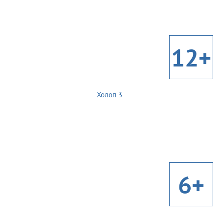
12+
Холоп 3
6+