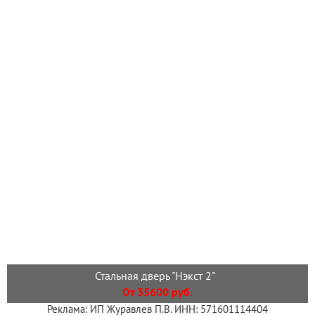
Стальная дверь "Нэкст 2"
От 35600 руб.
Реклама: ИП Журавлев П.В. ИНН: 571601114404