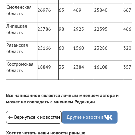
Смоленская
26976
65
469
25840
667
область
Липецкая
25786
98
2925
22395
466
область
Рязанская
25166
60
1560
23286
320
область
Костромская
18849
33
2384
16108
357
область
Все написанное является личным мнением автора и
может не совпадать с мнением Редакции
← Вернуться к новостям
Другие новости в
Хотите читать наши новости раньше