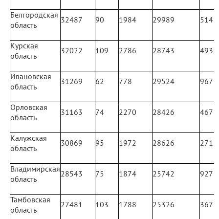
Белгородская
32487
90
1984
29989
514
область
Курская
32022
109
2786
28743
493
область
Ивановская
31269
62
778
29524
967
область
Орловская
31163
74
2270
28426
467
область
Калужская
30869
95
1972
28626
271
область
Владимирская
28543
75
1874
25742
927
область
Тамбовская
27481
103
1788
25326
367
область