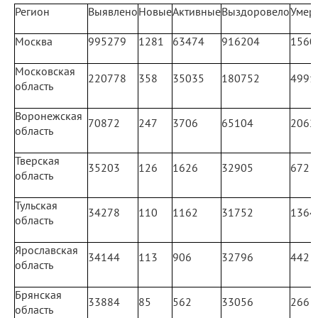
Регион
Выявлено
Новые
Активные
Выздоровело
Умер
Москва
995279
1281
63474
916204
1560
Московская
220778
358
35035
180752
4991
область
Воронежская
70872
247
3706
65104
2062
область
Тверская
35203
126
1626
32905
672
область
Тульская
34278
110
1162
31752
1364
область
Ярославская
34144
113
906
32796
442
область
Брянская
33884
85
562
33056
266
область