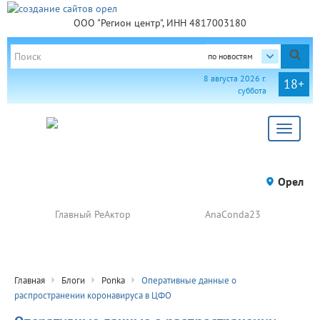
ООО "Регион центр", ИНН 4817003180
по новостям
8 августа 2026 г.
18+
суббота
Toggle
navigat
Орел
Главный РеАктор
AnaConda23
Главная
Блоги
Ponka
Оперативные данные о
распространении коронавируса в ЦФО