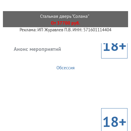
Стальная дверь "Солана"
От 37700 руб.
Реклама: ИП Журавлев П.В. ИНН: 571601114404
18+
Анонс мероприятий
Обсессия
18+