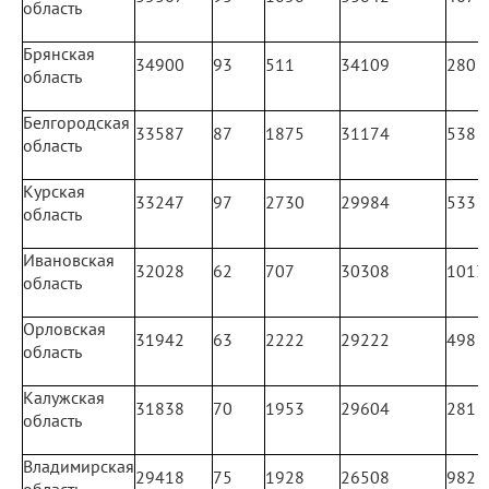
область
Брянская
34900
93
511
34109
280
область
Белгородская
33587
87
1875
31174
538
область
Курская
33247
97
2730
29984
533
область
Ивановская
32028
62
707
30308
1013
область
Орловская
31942
63
2222
29222
498
область
Калужская
31838
70
1953
29604
281
область
Владимирская
29418
75
1928
26508
982
область