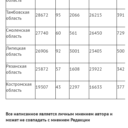
Тамбовская
28672
95
2066
26215
391
область
Смоленская
27740
60
561
26450
729
область
Липецкая
26906
92
3001
23405
500
область
Рязанская
25872
57
1608
23922
342
область
Костромская
19307
43
2297
16633
377
область
Все написанное является личным мнением автора и
может не совпадать с мнением Редакции