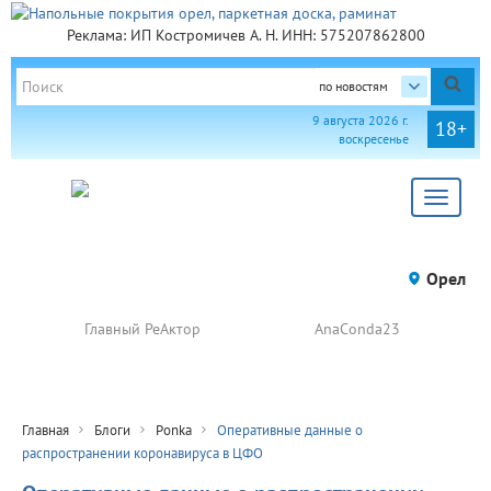
Реклама: ИП Костромичев А. Н. ИНН: 575207862800
по новостям
9 августа 2026 г.
18+
воскресенье
Toggle
navigat
Орел
Главный РеАктор
AnaConda23
Главная
Блоги
Ponka
Оперативные данные о
распространении коронавируса в ЦФО