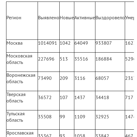
Регион
Выявлено
Новые
Активные
Выздоровело
Умер
Москва
1014091
1042
64049
933807
1623
Московская
227696
513
35516
186884
5296
область
Воронежская
73490
209
3116
68057
2317
область
Тверская
36572
107
1437
34418
717
область
Тульская
35508
99
1109
32925
1474
область
Ярославская
35367
93
1058
33842
467