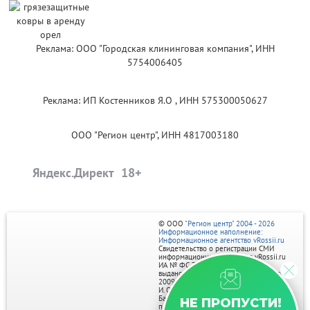
Реклама: ООО "Городская клининговая компания", ИНН
5754006405
Реклама: ИП Костенников Я.О , ИНН 575300050627
ООО "Регион центр", ИНН 4817003180
Яндекс.Директ
© ООО
"Регион центр" 2004 - 2026
Информационное наполнение:
Информационное агентство vRossii.ru
Свидетельство о регистрации СМИ
информационного агентства vRossii.ru
ИА № ФС 77‑35502
выдано РОСКОМНАДЗОРом 04 марта
2009г.
И. О. Главного редактора Нарыков А. Н.
Баннеры на портале размещаются на
НЕ ПРОПУСТИ!
правах рекламы.