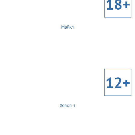
18+
Майкл
12+
Холоп 3