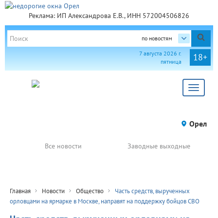
Реклама: ИП Александрова Е.В., ИНН 572004506826
по новостям
7 августа 2026 г.
18+
пятница
Toggle
navigat
Орел
Все новости
Заводные выходные
Главная
Новости
Общество
Часть средств, вырученных
орловцами на ярмарке в Москве, направят на поддержку бойцов СВО