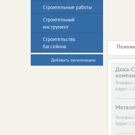
Строительные работы
Строительный
инструмент
Строительство
бассейнов
Похожи
Добавить организацию
Дока-С
компа
Телефон:
Адрес:
г. 
Металл
Телефон:
Адрес:
г. 