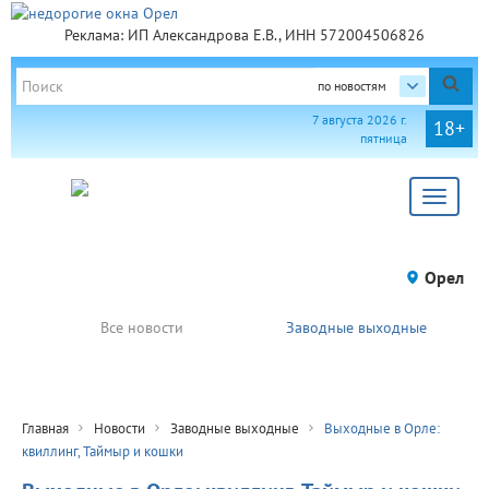
Реклама: ИП Александрова Е.В., ИНН 572004506826
по новостям
7 августа 2026 г.
18+
пятница
Toggle
navigat
Орел
Все новости
Заводные выходные
Главная
Новости
Заводные выходные
Выходные в Орле:
квиллинг, Таймыр и кошки