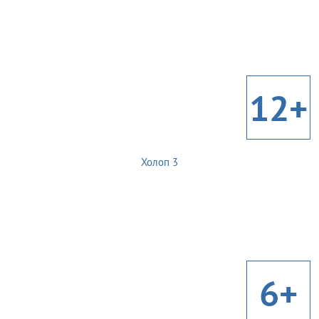
12+
Холоп 3
6+