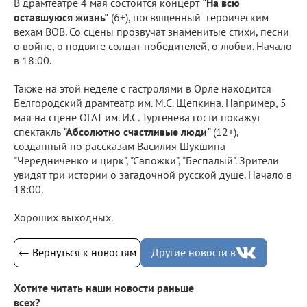
В драмтеатре 4 мая состоится концерт
"На всю
оставшуюся жизнь"
(6+), посвященный героическим
вехам ВОВ. Со сцены прозвучат знаменитые стихи, песни
о войне, о подвиге солдат-победителей, о любви. Начало
в 18:00.
Также на этой неделе с гастролями в Орле находится
Белгородский драмтеатр им. М.С. Щепкина. Например, 5
мая на сцене ОГАТ им. И.С. Тургенева гости покажут
спектакль
"Абсолютно счастливые люди"
(12+),
созданный по рассказам Василия Шукшина
"Чередниченко и цирк", "Сапожки", "Беспалый". Зрители
увидят три истории о загадочной русской душе. Начало в
18:00.
Хороших выходных.
← Вернуться к новостям
Другие новости в
Хотите читать наши новости раньше
всех?