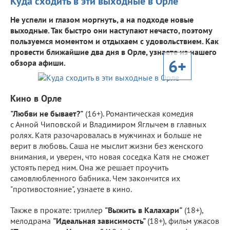
Куда сходить в эти выходные в Орле
Не успели и глазом моргнуть, а на подходе новые
выходные. Так быстро они наступают нечасто, поэтому
пользуемся моментом и отдыхаем с удовольствием. Как
провести ближайшие два дня в Орле, узнаете из нашего
6+
обзора афиши.
Кино в Орле
"Любви не бывает?"
(16+). Романтическая комедия
с Анной Чиповской и Владимиром Яглычем в главных
ролях. Катя разочаровалась в мужчинах и больше не
верит в любовь. Саша не мыслит жизни без женского
внимания, и уверен, что новая соседка Катя не сможет
устоять перед ним. Она же решает проучить
самовлюбленного бабника. Чем закончится их
"противостояние", узнаете в кино.
Также в прокате: триллер
"Выжить в Калахари"
(18+),
мелодрама
"Идеальная зависимость"
(18+), фильм ужасов