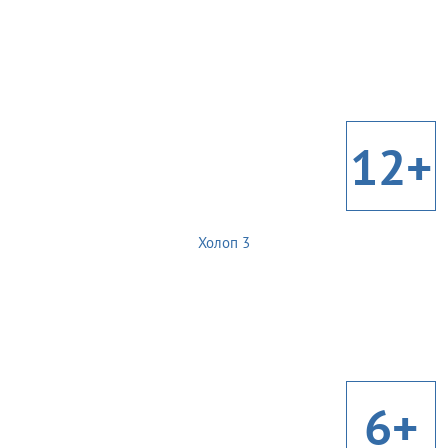
12+
Холоп 3
6+