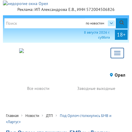
Реклама: ИП Александрова Е.В., ИНН 572004506826
по новостям
8 августа 2026 г.
18+
суббота
Toggle
navigat
Орел
Все новости
Заводные выходные
Главная
Новости
ДТП
Под Орлом столкнулись БМВ и
«Ларгус»