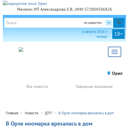
Реклама: ИП Александрова Е.В., ИНН 572004506826
по новостям
6 августа 2026 г.
18+
четверг
Toggle
navigat
Орел
Все новости
Заводные выходные
Главная
Новости
ДТП
В Орле иномарка врезалась в дом
В Орле иномарка врезалась в дом