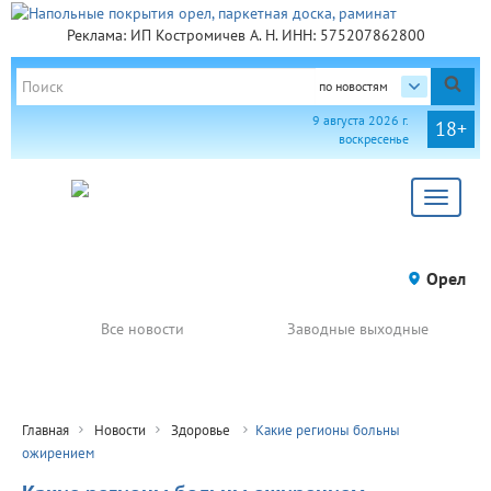
Реклама: ИП Костромичев А. Н. ИНН: 575207862800
по новостям
9 августа 2026 г.
18+
воскресенье
Toggle
navigat
Орел
Все новости
Заводные выходные
Главная
Новости
Здоровье
Какие регионы больны
ожирением