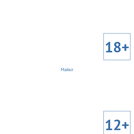
18+
Майкл
12+