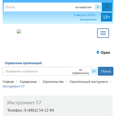
по новостям
9 августа 2026 г.
18+
воскресенье
Toggle
navigat
Орел
Справочник организаций
по
справочнику
Главная
Справочник
Строительство
Строительный инструмент
Инструмент-57
Инструмент-57
Телефон.:
8 (4862) 54-22-84