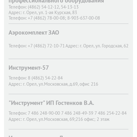
профессионального оборудования
Телефон:
(4862) 54-12-12, 54-13-13
Адрес:
г. Орел,
ул. 1-ая Курская, 83
Телефон:
+7 (4862) 78-00-08; 8-903-637-00-08
Адрес:
г. Орел,
Новосильский пер, дом 3
Телефон:
(4862) 200-755
Аэрокомплект ЗАО
Адрес:
г. Орел,
Московское шоссе 126 "б"
Телефон:
+7 (4862) 72-10-71
Адрес:
г. Орел,
ул. Городская, 62
Инструмент-57
Телефон:
8 (4862) 54-22-84
Адрес:
г. Орел,
ул.Московская, д.69, офис 216
"Инструмент" ИП Гостенков В.А.
Телефон:
7 486 248-90-00 7 486 248-49-39 7 486 254-22-84
Адрес:
г. Орел,
ул.Московская, 69;216 офис; 2 этаж