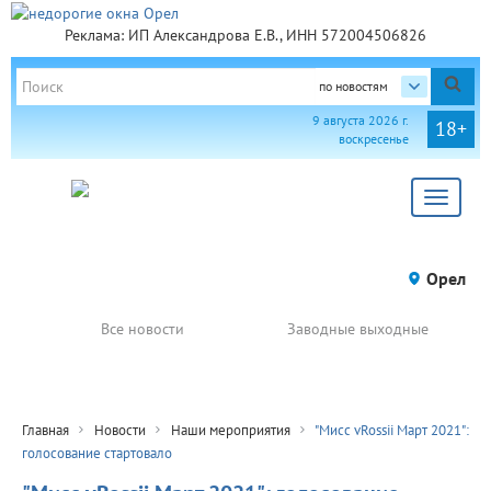
Реклама: ИП Александрова Е.В., ИНН 572004506826
по новостям
9 августа 2026 г.
18+
воскресенье
Toggle
navigat
Орел
Все новости
Заводные выходные
Главная
Новости
Наши мероприятия
"Мисс vRossii Март 2021":
голосование стартовало