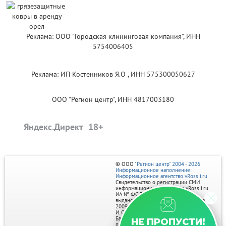
Реклама: ООО "Городская клининговая компания", ИНН
5754006405
Реклама: ИП Костенников Я.О , ИНН 575300050627
ООО "Регион центр", ИНН 4817003180
Яндекс.Директ
© ООО
"Регион центр" 2004 - 2026
Информационное наполнение:
Информационное агентство vRossii.ru
Свидетельство о регистрации СМИ
информационного агентства vRossii.ru
ИА № ФС 77‑35502
выдано РОСКОМНАДЗОРом 04 марта
2009г.
И. О. Главного редактора Нарыков А. Н.
Баннеры на портале размещаются на
НЕ ПРОПУСТИ!
правах рекламы.