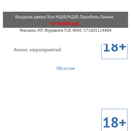
Входная дверь 9см МДФ/МДФ Лакобель Линии
От 30000 руб.
Реклама: ИП Журавлев П.В. ИНН: 571601114404
18+
Анонс мероприятий
Обсессия
18+