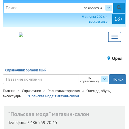
по новостям
9 августа 2026 г.
18+
воскресенье
Toggle
navigat
Орел
Справочник организаций
по
справочнику
Главная
Справочник
Розничная торговля
Одежда, обувь,
аксессуары
"Польская мода" магазин-салон
"Польская мода" магазин-салон
Телефон.:
7 486 259-20-15