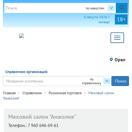
по новостям
6 августа 2026 г.
18+
четверг
Toggle
navigat
Орел
Справочник организаций
по
справочнику
Главная
Справочник
Розничная торговля
Меховой салон
"Анжолия"
Меховой салон "Анжолия"
Телефон.:
7 960 646-69-61