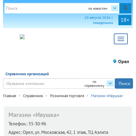
по новостям
10 августа 2026 г.
18+
понедельник
Toggle
navigat
Орел
Справочник организаций
по
справочнику
Главная
Справочник
Розничная торговля
Магазин «Ивушка»
Магазин «Ивушка»
Телефон.:
55-30-96
Адрес:
Орел,
ул. Московская, 42, 1 этаж, ТЦ Аэлита