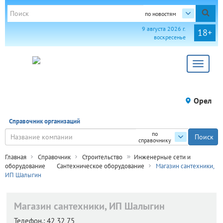
по новостям
9 августа 2026 г.
18+
воскресенье
Toggle
navigat
Орел
Справочник организаций
по
справочнику
Главная
Справочник
Строительство
Инженерные сети и
оборудование
Сантехническое оборудование
Магазин сантехники,
ИП Шалыгин
Магазин сантехники, ИП Шалыгин
Телефон.:
42 32 75