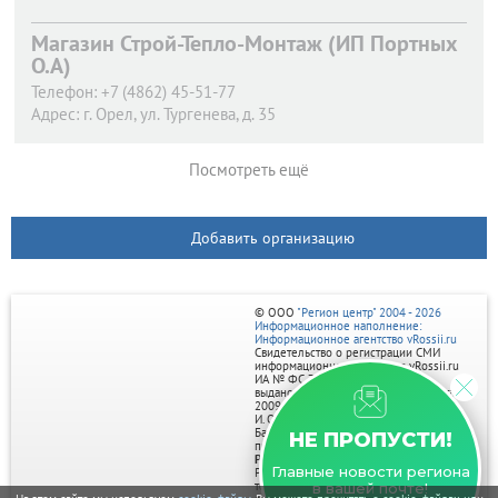
Магазин Строй-Тепло-Монтаж (ИП Портных
О.А)
Телефон:
+7 (4862) 45-51-77
Адрес:
г. Орел,
ул. Тургенева, д. 35
Посмотреть ещё
Добавить организацию
© ООО
"Регион центр" 2004 - 2026
Информационное наполнение:
Информационное агентство vRossii.ru
Свидетельство о регистрации СМИ
информационного агентства vRossii.ru
ИА № ФС 77‑35502
выдано РОСКОМНАДЗОРом 04 марта
2009г.
И. О. Главного редактора Нарыков А. Н.
Баннеры на портале размещаются на
НЕ ПРОПУСТИ!
правах рекламы.
Реклама на портале:
Главные новости региона
Рекламное агентство "Умный маркетинг"
тел. 7-910-267-70-40,
в вашей почте!