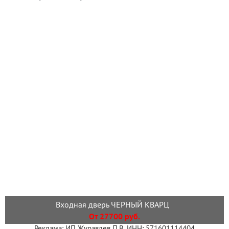
Входная дверь ЧЕРНЫЙ КВАРЦ
От 27700 руб.
Реклама: ИП Журавлев П.В. ИНН: 571601114404