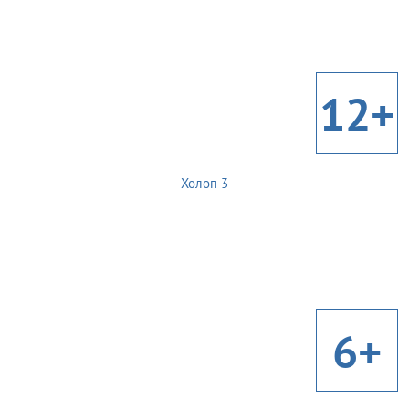
12+
Холоп 3
6+