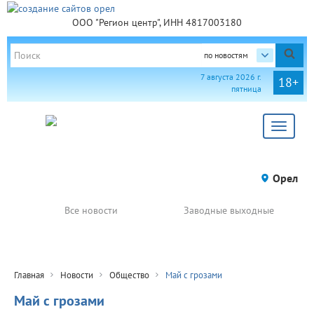
ООО "Регион центр", ИНН 4817003180
по новостям
7 августа 2026 г.
18+
пятница
Toggle
navigat
Орел
Все новости
Заводные выходные
Главная
Новости
Общество
Май с грозами
Май с грозами