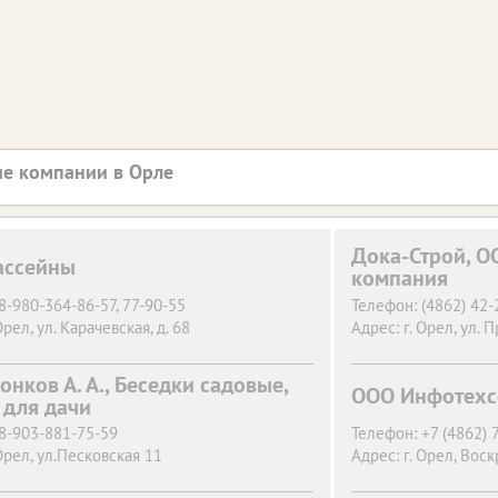
е компании в Орле
Дока-Строй, О
ассейны
компания
8-980-364-86-57, 77-90-55
Телефон:
(4862) 42-
Орел,
ул. Карачевская, д. 68
Адрес:
г. Орел,
ул. 
нков А. А., Беседки садовые,
ООО Инфотехс
 для дачи
8-903-881-75-59
Телефон:
+7 (4862) 
Орел,
ул.Песковская 11
Адрес:
г. Орел,
Воск