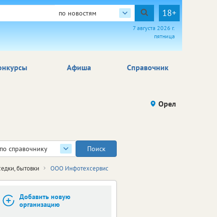
18+
по новостям
7 августа 2026 г.
пятница
онкурсы
Афиша
Справочник
Орел
по справочнику
седки, бытовки
ООО Инфотехсервис
Добавить новую
организацию