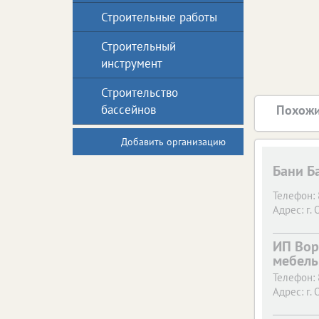
Строительные работы
Строительный
инструмент
Строительство
бассейнов
Похожи
Добавить организацию
Бани Б
Телефон:
Адрес:
г. 
ИП Воро
мебель
Телефон:
Адрес:
г. 