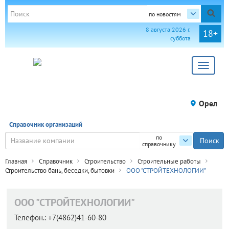
по новостям
8 августа 2026 г.
18+
суббота
Toggle
navigat
Орел
Справочник организаций
по
справочнику
Главная
Справочник
Строительство
Строительные работы
Строительство бань, беседки, бытовки
ООО "СТРОЙТЕХНОЛОГИИ"
ООО "СТРОЙТЕХНОЛОГИИ"
Телефон.:
+7(4862)41-60-80