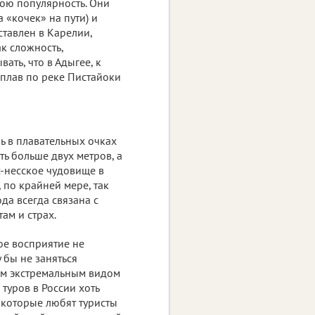
ою популярность. Они
 «кочек» на пути) и
тавлен в Карелии,
ак сложность,
ать, что в Адыгее, к
 сплав по реке Пистайоки
 в плавательных очках
уть больше двух метров, а
х-несское чудовище в
 по крайней мере, так
ода всегда связана с
там и страх.
кое восприятие не
 бы не заняться
им экстремальным видом
туров в России хоть
, которые любят туристы