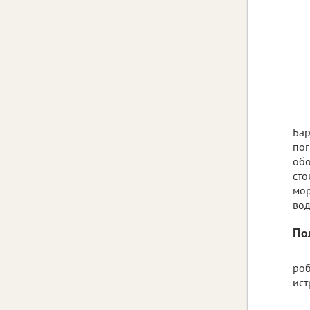
Бар
пог
обо
сто
мор
вод
По
роб
ист