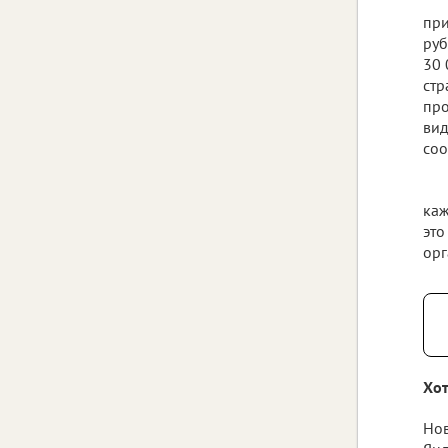
при
руб
30 
стр
про
вид
соо
каж
это
орг
Хот
Нов