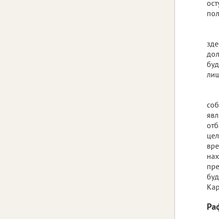
ост
пол
зде
дол
буд
лиш
соб
явл
отб
цел
вре
нах
пре
буд
Ка
Ра