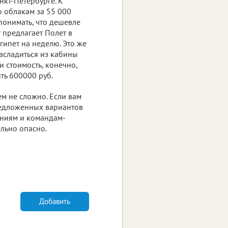
нкт-Петербурге. К
о облакам за 55 000
 понимать, что дешевле
r предлагает Полет в
Египет на неделю. Это же
насладиться из кабины
и стоимость, конечно,
ть 600000 руб.
ем не сложно. Если вам
предложенных вариантов
ениям и командам-
ельно опасно.
Добавить