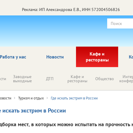
Реклама: ИП Александрова Е.В., ИНН 572004506826
Кафе и
Работа у нас
Новости
К
рестораны
Заводные
Кафе и
Инте
сти
ДТП
Общество
выходные
рестораны
конфе
овости
Туризм и отдых
Где искать экстрим в России
е искать экстрим в России
дборка мест, в которых можно испытать на прочность 