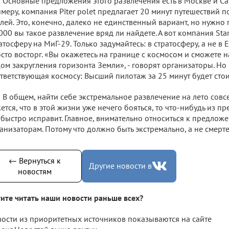
Основные предложения этого развлечения есть в Москве и Са
меру, компания Piter polet предлагает 20 минут путешествий п
лей. Это, конечно, далеко не единственный вариант, но нужно
000 вы такое развлечение вряд ли найдете. А вот компания Sta
атосферу на МиГ-29. Только задумайтесь: в стратосферу, а не в 
сто восторг. «Вы окажетесь на границе с космосом и сможете 
ом закругления горизонта Земли», - говорят организаторы. Но 
тветствующая космосу: Высший пилотаж за 25 минут будет стои
В общем, найти себе экстремальное развлечение на лето совс
ется, что в этой жизни уже нечего бояться, то что-нибудь из 
 быстро исправит. Главное, внимательно относиться к предлож
анизаторам. Потому что должно быть экстремально, а не смерт
← Вернуться к
Другие новости в
новостям
ите читать наши новости раньше всех?
ости из приоритетных источников показываются на сайте