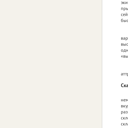
эки
пры
сей
быс
вар
выс
одн
«вы
атт
Ск
нем
вку
раз
скл
скл