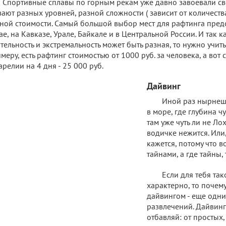
Спортивные сплавы по горным рекам уже давно завоевали св
ают разных уровней, разной сложности ( зависит от количества
ной стоимости. Самый большой выбор мест для рафтинга предс
ае, на Кавказе, Урале, Байкале и в Центральной России. И так к
тельность и экстремальность может быть разная, то нужно учитыв
меру, есть рафтинг стоимостью от 1000 руб. за человека, а вот
арелии на 4 дня - 25 000 руб.
Дайвинг
Иной раз нырнешь
в море, где глубина ч
там уже чуть ли не Ло
водичке нежится. Или,
кажется, потому что в
тайнами, а где тайны, 
Если для тебя та
характерно, то почему
дайвингом - еще одн
развлечений. Дайвинг 
отбавляй: от простых