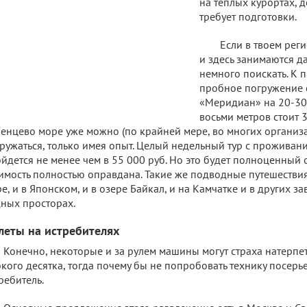
на теплых курортах, 
требует подготовки.
Если в твоем регио
и здесь занимаются д
немного поискать. К п
пробное погружение 
«Меридиан» на 20-30 
восьми метров стоит 3
енцево море уже можно (по крайней мере, во многих организа
ружаться, только имея опыт. Целый недельный тур с проживан
йдется не менее чем в 55 000 руб. Но это будет полноценный о
имость полностью оправдана. Такие же подводные путешествия
е, и в Японском, и в озере Байкал, и на Камчатке и в других
ных просторах.
леты на истребителях
Конечно, некоторые и за рулем машины могут страха натерпеть
кого десятка, тогда почему бы не попробовать технику посерь
ребитель.