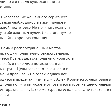
упишься и прямо кувырком вниз и
етишь.
Скалолазание же намного серьезнее:
сь есть необходимость в экипировке и
жной подготовке. Но начинать можно и
учи абсолютным нулем. Для этого нужно
ь найти хорошую команду.
Самым распространенным местом,
ирающим толпы туристов-экстремалов,
яется Крым. Здесь скалолазных туров хоть
авляй: и полегче, и посложнее, и для
ых групп. Цены зависят от сложности и
мени пребывания в горах, однако все
одится в пределах пяти тысяч рублей. Кроме того, некоторые 
дполагают, что вы можете отправиться в горы на целую неделю
ет гораздо выше. Такие же курорты есть, к слову, не только в т
релии.
фтинг