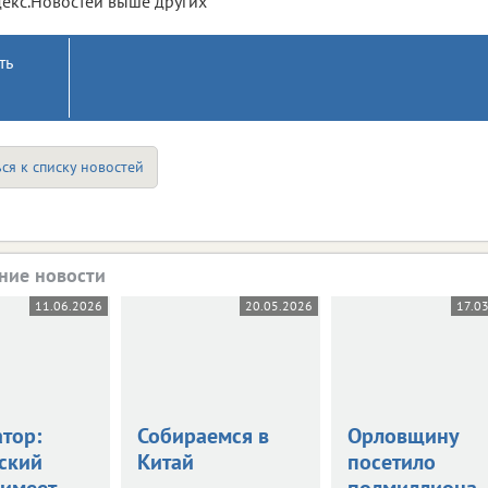
екс.Новостей выше других
ть
ся к списку новостей
ние новости
11.06.2026
20.05.2026
17.0
тор:
Собираемся в
Орловщину
ский
Китай
посетило
 имеет
полмиллиона