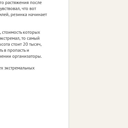
го растяжения после
вствовал, что вот
млей, резинка начинает
 стоимость которых
экстремал, то самый
сота стоит 20 тысяч,
ь в пропасть и
ечении организаторы.
сех экстремальных