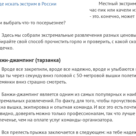
Местный экстрим,
час-пик или качели и
- это. конечно, может
и выбрать что-то посерьезнее?
Здесь мы собрали экстремальные развлечения разных ценовых
ирайте свой способ прочистить горло и проверить, с какой ск
дечко.
нжи-джампинг (тарзанка)
Вроде все закрепили, вроде все надежно, вроде и улыбаются в
да ты через секунду вниз головой с 50-метровой вышки полети
емянки вниз страшно смотреть.
Банжи-джампинг является одним из самых популярных и наи
тремальных развлечений. По факту, для того, чтобы прочуствов
на вышка, экипировка и опытная команда. И все это есть почти
видно, доверять можно только профессионалам, так что лучше
печенье, чем на оплате услуг команды-организатора.
Вся прелесть прыжка заключается в следующем: на тебе наде