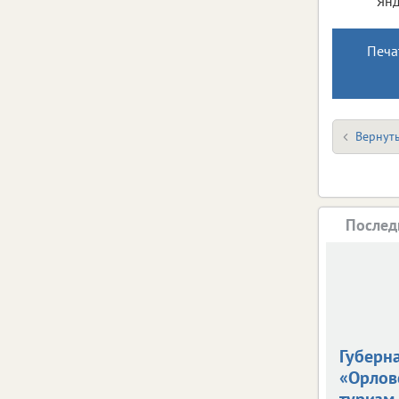
Янд
Печа
Вернуть
Послед
Губерна
«Орлов
туризм