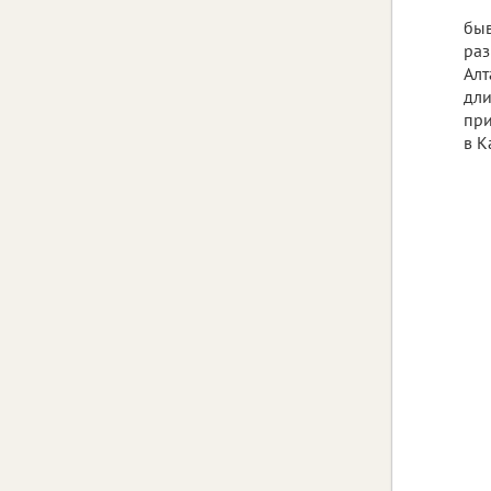
быв
раз
Алт
дли
при
в К