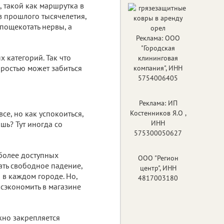
 такой как маршрутка в
з прошлого тысячелетия,
 пощекотать нервы, а
Реклама: ООО
"Городская
 категорий. Так что
клининговая
оростью может забиться
компания", ИНН
5754006405
Реклама: ИП
се, но как успокоиться,
Костенников Я.О ,
ИНН
шь? Тут иногда со
575300050627
более доступных
ООО "Регион
ать свободное падение,
центр", ИНН
 в каждом городе. Но,
4817003180
 сэкономить в магазине
жно закрепляется