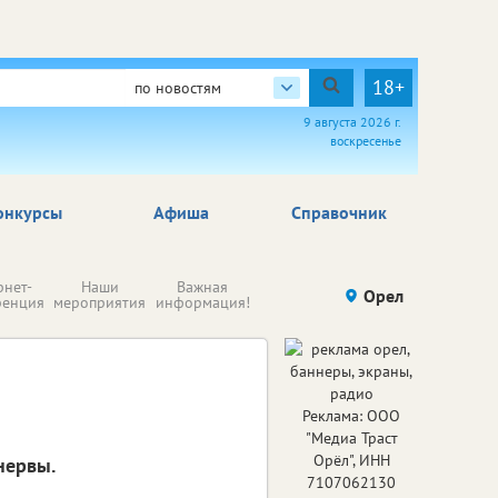
18+
по новостям
9 августа 2026 г.
воскресенье
онкурсы
Афиша
Справочник
Н
рнет-
Наши
Важная
Происшествия
Орел
Здоровье
комп
ренция
мероприятия
информация!
п
ре
Реклама: ООО
"Медиа Траст
Орёл", ИНН
нервы.
7107062130