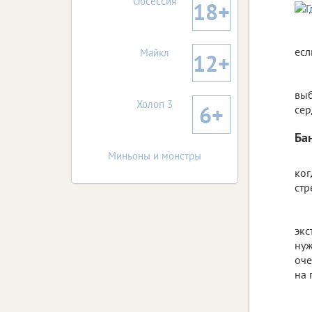
Обсессия
18+
есл
Майкл
12+
выб
Холоп 3
6+
сер
Ба
Миньоны и монстры
ког
стр
экс
нуж
оче
на 