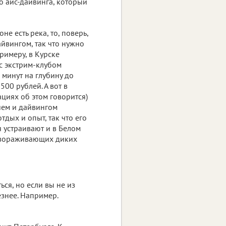
до айс-дайвинга, который
не есть река, то, поверь,
айвингом, так что нужно
римеру, в Курске
с экстрим-клубом
минут на глубину до
500 рублей. А вот в
циях об этом говорится)
ием и дайвингом
тдых и опыт, так что его
 устраивают и в Белом
 завораживающих диких
ся, но если вы не из
езнее. Например.