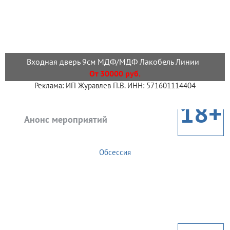
Входная дверь 9см МДФ/МДФ Лакобель Линии
От 30000 руб.
Реклама: ИП Журавлев П.В. ИНН: 571601114404
18+
Анонс мероприятий
Обсессия