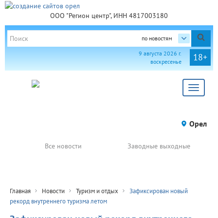
ООО "Регион центр", ИНН 4817003180
по новостям
9 августа 2026 г.
18+
воскресенье
Toggle
navigat
Орел
Все новости
Заводные выходные
Главная
Новости
Туризм и отдых
Зафиксирован новый
рекорд внутреннего туризма летом