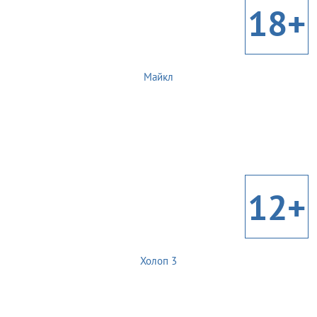
18+
Майкл
12+
Холоп 3