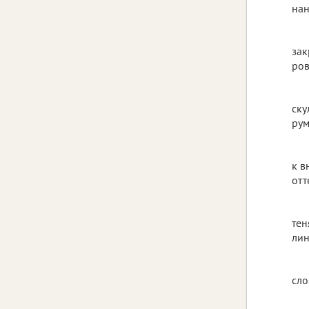
нан
зак
ров
ску
рум
к в
отт
тен
лин
сло