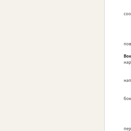
соо
пов
Вок
нар
нап
бок
пер