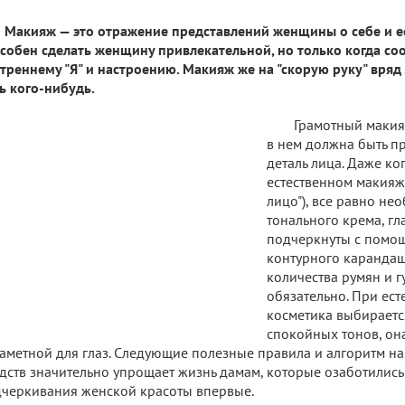
Макияж — это отражение представлений женщины о себе и е
собен сделать женщину привлекательной, но только когда соо
треннему "Я" и настроению. Макияж же на "скорую руку" вряд
ь кого-нибудь.
Грамотный макия
в нем должна быть п
деталь лица. Даже ког
естественном макияж
лицо"), все равно не
тонального крема, гл
подчеркнуты с помощ
контурного карандаш
количества румян и 
обязательно. При ес
косметика выбираетс
спокойных тонов, он
аметной для глаз. Следующие полезные правила и алгоритм н
дств значительно упрощает жизнь дамам, которые озаботилис
черкивания женской красоты впервые.