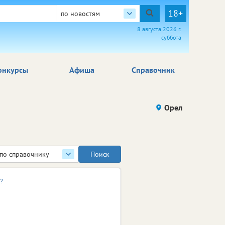
18+
по новостям
8 августа 2026 г.
суббота
онкурсы
Афиша
Справочник
Орел
по справочнику
?