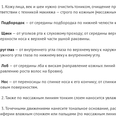
1. Кожу лица, век и шеи нужно очистить тоником, очищение п
тветствии с техникой макияжа — строго по кожным (массажным
Подбородок
— от середины подбородка по нижней челюсти 
Щеки
— от уголков рта к слуховому проходу; от середины вер
ерхности носа к верхней части ушной раковины.
руг глаз
— от внутреннего угла глаза по верхнему веку к наружно
ужного угла глаза по нижнему веку к внутреннему углу.
Лоб
— от середины лба к вискам (направление кожных линий 
равлению роста волос на бровях).
Нос
— от переносицы по спинке носа к его кончику; от спинки
овым поверхностям.
2. Также по массажным линиям тонким слоем наносится увла
3. Точечными движениями нанесите тональное основание, раст
иферии влажным спонжем или пальцами (по массажным линиям