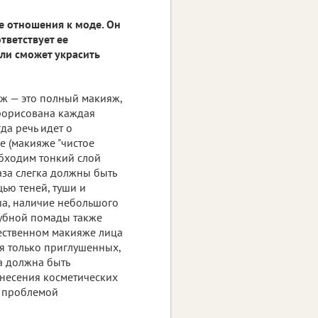
е отношения к моде. Он
тветствует ее
 ли сможет украсить
ж — это полный макияж,
рорисована каждая
да речь идет о
е (макияже "чистое
обходим тонкий слой
аза слегка должны быть
ью теней, туши и
а, наличие небольшого
губной помады также
тественном макияже лица
я только приглушенных,
а должна быть
анесения косметических
ь проблемой