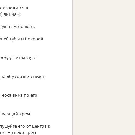
роизводится в
) линиям:
к ушным мочкам.
хней губы и боковой
му углу глаза; от
на лбу соответствуют
 носа вниз по его
жняющий крем.
ушуйте его от центра к
). На веки крем