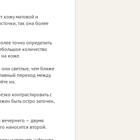
т кожу матовой и
сточки, так она более
более точно определить
небольшое количество
 на коже.
а они светлые, чем ближе
 плавный переход между
йте их.
езко контрастировать с
лжен быть остро заточен,
я вечернего — двумя
го наносится второй.
влен интернет-изданием