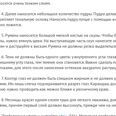
осится очень тонким слоем.
4. Далее наносится небольшое количество пудры. Пудра делае
репляет тональную основу. Наносить пудру лучше с помощью ки
но ложится.
5. Румяна наносятся большой мягкой кистью на скулы. Чтобы 
лы, нужно втянуть щеки. На выступающую часть скул нанесите 
ян и растушуйте к вискам. Румяна не должны резко выделяться
6. Тени не должны быть одного цвета: у внутреннего угла глаз
нешнему углу глаза, тем темнее они становятся. Важно сделать
енками, для этого после нанесения оттенков аккуратно растушу
7. Контур глаз не должен быть слишком жирным и не должен р
ями. Им лишь слегка подчеркивается разрез глаз. Карандаш до
ию нужно проводить как можно ближе к ресничному краю.
8. Ресницы красят одним слоем туши для легкого макияжа, дл
ями, причем первый слой должен высохнуть, прежде чем на не
Продолжение статьи читайте
здесь
.(16+) Материал предоста