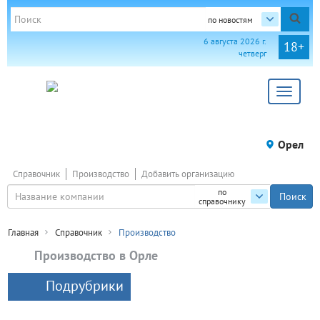
по новостям
6 августа 2026 г.
18+
четверг
Toggle
navigat
Орел
Справочник
Производство
Добавить организацию
по
справочнику
Главная
Справочник
Производство
Производство в Орле
Подрубрики