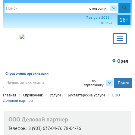
по новостям
7 августа 2026 г.
18+
пятница
Toggle
navigat
Орел
Справочник организаций
по
справочнику
Главная
Справочник
Услуги
Бухгалтерские услуги
ООО
Деловой партнер
ООО Деловой партнер
Телефон.:
8 (903) 637-04-76 78-04-76