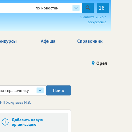
18+
по новостям
9 августа 2026 г.
воскресенье
онкурсы
Афиша
Справочник
Орел
по справочнику
 ИП Хомутаева Н.В.
Добавить новую
организацию