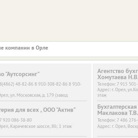
е компании в Орле
Агентство бух
о "Аутсорсинг"
Хомутаева Н.В
8(4862) 48-82-86 8 910-308-82-86 8 910-
Телефон:
7 915 501
Адрес:
г. Орел,
ул.К
Орел,
ул. Московская, д. 179 (завод
этаж
МОНТАЖ)
Бухгалтерская
ерия для всех , ООО "Актив"
Маклакова Т.В
7 920 086-38-80
Телефон:
7 486 276
Орел,
Карачевское шоссе, 86; 1 этаж
Адрес:
г. Орел,
Воск