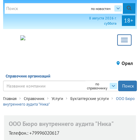
по новостям
8 августа 2026 г.
18+
суббота
Toggle
navigat
Орел
Справочник организаций
по
справочнику
Главная
Справочник
Услуги
Бухгалтерские услуги
ООО Бюро
внутреннего аудита "Ника"
ООО Бюро внутреннего аудита "Ника"
Телефон.:
+79996020617