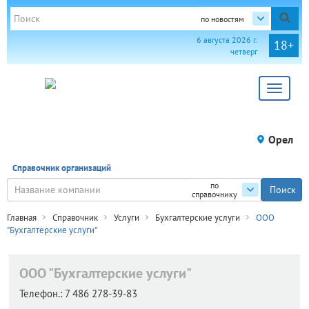
по новостям
6 августа 2026 г.
18+
четверг
Toggle
navigat
Орел
Справочник организаций
по
справочнику
Главная
Справочник
Услуги
Бухгалтерские услуги
ООО
"Бухгалтерские услуги"
ООО "Бухгалтерские услуги"
Телефон.:
7 486 278-39-83