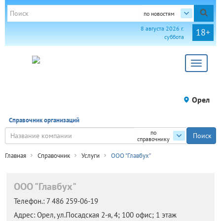
по новостям
8 августа 2026 г.
18+
суббота
Toggle
navigat
Орел
Справочник организаций
по
справочнику
Главная
Справочник
Услуги
ООО "Главбух"
ООО "Главбух"
Телефон.:
7 486 259-06-19
Адрес:
Орел,
ул.Посадская 2-я, 4; 100 офис; 1 этаж