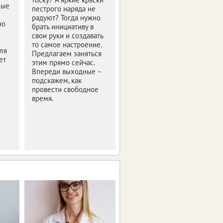
ные
столицу снежком, уже
пестрого наряда не
сейчас ощущается
радуют? Тогда нужно
но
грядущее
брать инициативу в
пробуждение природы
свои руки и создавать
– световой день стал
то самое настроение.
ля
длиннее. Да и
Предлагаем заняться
ет
прекрасный повод
этим прямо сейчас.
подольше погулять в
Впереди выходные –
выходные есть – День
подскажем, как
защитника Отечества.
провести свободное
Куда пригласить
время.
виновников торжества,
читайте в нашем
обзоре афиши.