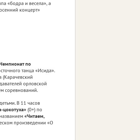
ппа «бодра и весела», а
 осенний концерт»
Чемпионат по
осточного танца «Исида».
а (Карачевский
подавателей орловской
ём соревнований.
детьми. В 11 часов
а-цокотуха»
(0+) по
д названием
«Читаем,
ческом произведении «О