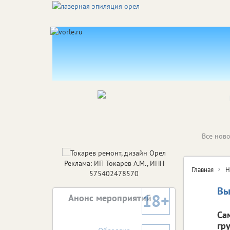
Все ново
Реклама: ИП Токарев А.М., ИНН
Главная
Н
575402478570
Вы
18+
Анонс мероприятий
Са
гр