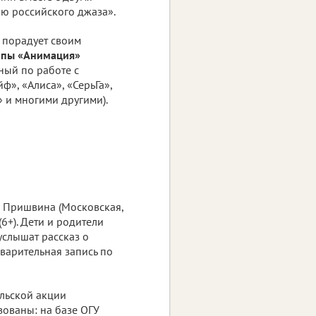
ю российского джаза».
н порадует своим
ппы «Анимация»
ный по работе с
», «Алиса», «СерьГа»,
 и многими другими).
и Пришвина (Московская,
(6+). Дети и родители
услышат рассказ о
дварительная запись по
льской акции
зованы: на базе ОГУ