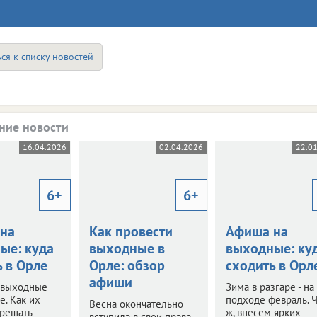
ся к списку новостей
ние новости
16.04.2026
02.04.2026
22.0
6+
6+
на
Как провести
Афиша на
ые: куда
выходные в
выходные: ку
 в Орле
Орле: обзор
сходить в Орл
афиши
 выходные
Зима в разгаре - на
е. Как их
подходе февраль. 
Весна окончательно
 решать
ж, внесем ярких
вступила в свои права.