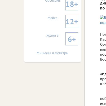
Обсессия
18+
ди
по
Майкл
12+
Пок
Холоп 3
6+
Кар
Ори
воп
Миньоны и монстры
пос
Вос
«Ид
про
в 1
поб
ист