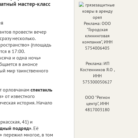
латный мастер-класс
ря
Реклама: ООО
"Городская
нтов провести вечер
клининговая
сразу несколько.
компания", ИНН
ространство» (площадь
5754006405
тся в 17:00.
ысяча и одна ночь»
Реклама: ИП
бщается в анонсе
Костенников Я.О ,
ный мир таинственного
ИНН
575300050627
ает орловчанам
спектакль
» от известного
ООО "Регион
ческая история. Начало
центр", ИНН
4817003180
ркасская, 41) и
адный подряд»
. Её
» пережил многое, в том