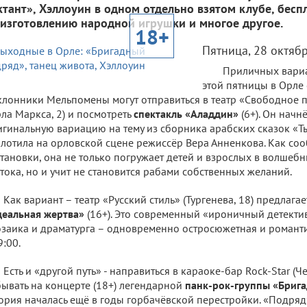
ктант», Хэллоуин в одном отдельно взятом клубе, бесп
 изготовлению народной игрушки и многое другое.
18+
Пятница, 28 октяб
Приличных вариа
этой пятницы в Орле 
лонники Мельпомены могут отправиться в театр «Свободное п
ла Маркса, 2) и посмотреть
спектакль «Аладдин»
(6+). Он начнё
гинальную вариацию на тему из сборника арабских сказок «Т
лотила на орловской сцене режиссёр Вера Анненкова. Как соо
тановки, она не только погружает детей и взрослых в волшеб
тока, но и учит не становится рабами собственных желаний.
Как вариант – театр «Русский стиль» (Тургенева, 18) предлаг
еальная жертва»
(16+). Это современный «ироничный детектив
заика и драматурга – одновременно остросюжетная и романти
9:00.
Есть и «другой путь» - направиться в караоке-бар Rock-Star (Че
ывать на концерте (18+) легендарной
панк-рок-группы «Бриг
ория началась ещё в годы горбачёвской перестройки. «Подряд