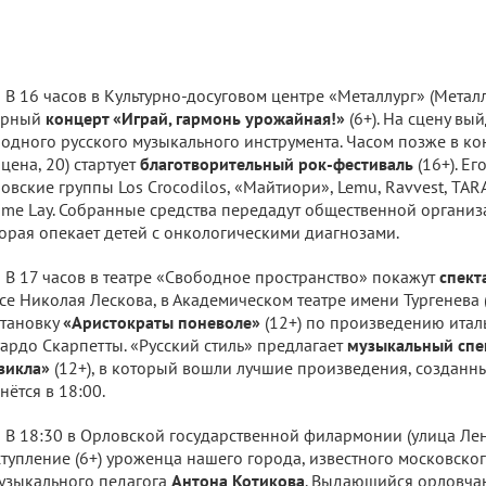
В 16 часов в Культурно-досуговом центре «Металлург» (Металл
орный
концерт «Играй, гармонь урожайная!»
(6+). На сцену вы
одного русского музыкального инструмента. Часом позже в ко
рцена, 20) стартует
благотворительный рок-фестиваль
(16+). Ег
овские группы Los Crocodilos, «Майтиори», Lemu, Ravvest, TAR
ime Lay. Собранные средства передадут общественной организ
орая опекает детей с онкологическими диагнозами.
В 17 часов в театре «Свободное пространство» покажут
спект
се Николая Лескова, в Академическом театре имени Тургенева 
тановку
«Аристократы поневоле»
(12+) по произведению итал
ардо Скарпетты. «Русский стиль» предлагает
музыкальный спе
зикла»
(12+), в который вошли лучшие произведения, созданны
нётся в 18:00.
В 18:30 в Орловской государственной филармонии (улица Лен
тупление (6+) уроженца нашего города, известного московско
узыкального педагога
Антона Котикова
. Выдающийся орловчан