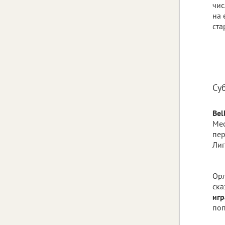
чис
на 
ста
Су
Bel
Мес
пер
Лиг
Орл
ска
игр
поп