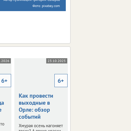
Фото: pixabay.com
1.2026
23.10.2025
20.02.2025
6+
6+
6+
Как провести
Афиша Орла:
да
выходные в
куда сходить в
е
Орле: обзор
выходные
событий
Несмотря на то, что
Что
зима на прощание
Хмурая осень нагоняет
укрыла областную
тоску? А яркие краски