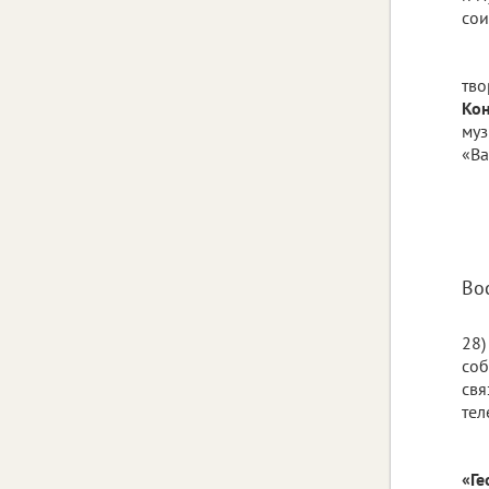
сои
тво
Кон
муз
«Ва
Во
28)
соб
свя
тел
«Ге