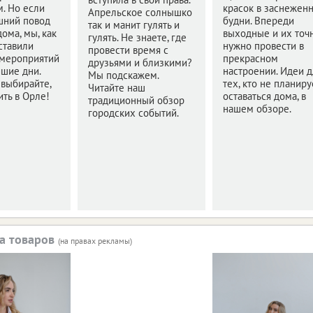
м. Но если
красок в заснежен
Апрельское солнышко
шний повод
будни. Впереди
так и манит гулять и
дома, мы, как
выходные и их точ
гулять. Не знаете, где
оставили
нужно провести в
провести время с
 мероприятий
прекрасном
друзьями и близкими?
шие дни.
настроении. Идеи д
Мы подскажем.
 выбирайте,
тех, кто не планиру
Читайте наш
ить в Орле!
оставаться дома, в
традиционный обзор
нашем обзоре.
городских событий.
а товаров
(на правах рекламы)