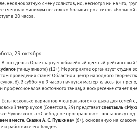
ле, неоднократную смену солистов, но, несмотря ни на что, гру
её счету как минимум несколько больших рок-хитов. «Большой
ртует в 20 часов.
ббота, 29 октября
В этот день в Орле стартует юбилейный десятый рейтинговый
lydance
(танцу живота) (12+). Мероприятие организует студия в
том проведения станет Областной центр народного творчеств
еулок, 6). В субботу в 9 часов начнутся мастер-классы (от пре
и профессионалов восточного танца), а воскресенье станет дн
Есть несколько вариантов «театрального» отдыха для семей с 
овский театр кукол (Советская, 29) представит
спектакль «Мух
зке Чуковского, а «Свободное пространство» - постановку по
аем вместе. Сказки А. С. Пушкина»
(6+), основанную на класси
е и работнике его Балде».