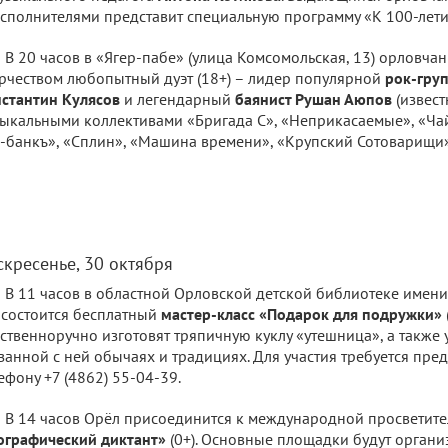
сполнителями представит специальную программу «К 100-лети
В 20 часов в «Ягер-пабе» (улица Комсомольская, 13) орловча
рчеством любопытный дуэт (18+) – лидер популярной
рок-гру
стантин Кулясов
и легендарный
баянист Рушан Аюпов
(извест
ыкальными коллективами «Бригада С», «Неприкасаемые», «Чайф
-банкъ», «Сплин», «Машина времени», «Крупский Сотоварищи»
скресенье, 30 октября
В 11 часов в областной Орловской детской библиотеке имен
 состоится бесплатный
мастер-класс «Подарок для подружки»
ственноручно изготовят тряпичную куклу «утешница», а также 
занной с ней обычаях и традициях. Для участия требуется пре
ефону +7 (4862) 55-04-39.
В 14 часов Орёл присоединится к международной просветите
ографический диктант»
(0+). Основные площадки будут органи