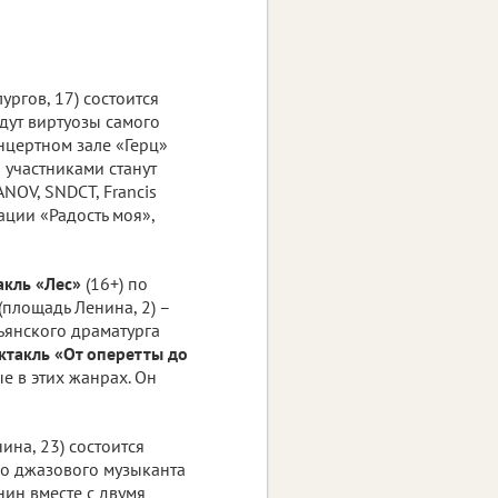
ургов, 17) состоится
йдут виртуозы самого
нцертном зале «Герц»
о участниками станут
ANOV, SNDCT, Francis
ации «Радость моя»,
акль «Лес»
(16+) по
(площадь Ленина, 2) –
ьянского драматурга
ктакль «От оперетты до
е в этих жанрах. Он
ина, 23) состоится
го джазового музыканта
ин вместе с двумя