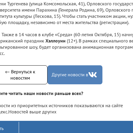
ни Тургенева (улица Комсомольская, 41), Орловского государс
верситета имени Парахина (Генерала Родина, 69), Орловского 
титута культуры (Лескова, 15). Чтобы стать участником акции, н
ую площадку, независимо от места жительства (регистрации).
Также в 14 часов в клубе «Среда» (60-летия Октября, 15) начн
ериканский праздник
Хэллоуин
(12+). В рамках специального в
ьгированное шоу, будет организована анимационная программ
сс.
← Вернуться к
Другие новости в
новостям
ите читать наши новости раньше всех?
ости из приоритетных источников показываются на сайте
екс.Новостей выше других
ть