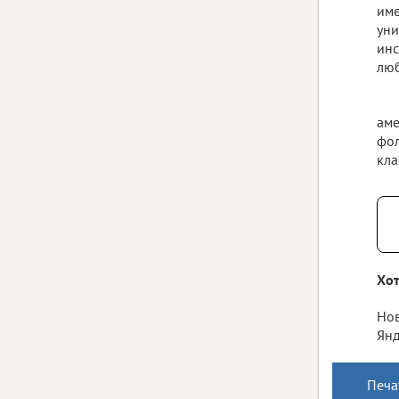
име
уни
инс
люб
ам
фол
кла
Хот
Нов
Янд
Печа