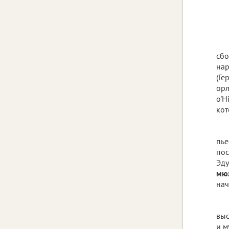
сб
нар
(Ге
орл
o'H
кот
пье
пос
Эду
мю
нач
выс
и м