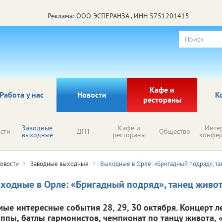
Реклама: ООО ЭСПЕРАНЗА , ИНН 5751201415
Кафе и
Работа у нас
Новости
К
рестораны
Заводные
Кафе и
Инте
сти
ДТП
Общество
выходные
рестораны
конфе
овости
Заводные выходные
Выходные в Орле: «Бригадный подряд», та
ходные в Орле: «Бригадный подряд», танец живот
мые интересные события 28, 29, 30 октября. Концерт л
уппы, батлы гармонистов, чемпионат по танцу живота, 