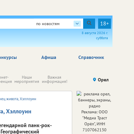
18+
по новостям
8 августа 2026 г.
суббота
онкурсы
Афиша
Справочник
Н
рнет-
Наши
Важная
Происшествия
Орел
Здоровье
комп
ренция
мероприятия
информация!
п
ре
нец живота, Хэллоуин
а, Хэллоуин
Реклама: ООО
"Медиа Траст
Орёл", ИНН
егендарной панк-рок-
7107062130
«Географический