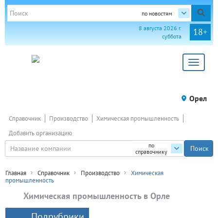
по новостям
8 августа 2026 г.
18+
суббота
Toggle
navigat
Орел
Справочник
Производство
Химическая промышленность
Добавить организацию
по
справочнику
Главная
Справочник
Производство
Химическая
промышленность
Химическая промышленность в Орле
Подрубрики