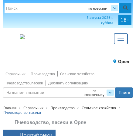
по новостям
8 августа 2026 г.
18+
суббота
Toggle
navigat
Орел
Справочник
Производство
Сельское хозяйство
Пчеловодство, пасеки
Добавить организацию
по
справочнику
Главная
Справочник
Производство
Сельское хозяйство
Пчеловодство, пасеки
Пчеловодство, пасеки в Орле
Подрубрики