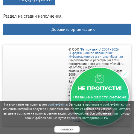
Раздел на стадии наполнения.
Добавить организацию
© ООО
"Регион центр" 2004 - 2026
Информационное наполнение:
Информационное агентство vRossii.ru
Свидетельство о регистрации СМИ
информационного агентства vRossii.ru
ИА № ФС 77‑35502
выдано РОСКОМНАДЗОРом 04 марта
2009г.
И. О. Главного редактора Нарыков А. Н.
Баннеры на портале размещаются на
правах рекламы.
НЕ ПРОПУСТИ!
Реклама на портале:
Рекламное агентство "Умный маркетинг"
тел. 7-910-267-70-40,
Главные новости региона
email: umnyy.marketing@yandex.ru
в вашей почте!
Отдельные публикации могут содержать
На этом сайте мы используем
cookie-файлы
. Вы можете прочитать о cookie-файлах или
информацию, не предназначенную для
изменить настройки браузера. Продолжая пользоваться сайтом без изменения настроек,
пользователей до 18 лет.
ПОДПИСАТЬСЯ
вы даете согласие на использование ваших cookie-файлов. Все собранные при помощи
Политика в отношении обработки
персональных данных
cookie-файлов данные будут храниться на территории РФ.
Политика обработки файлов cookie
Согласен